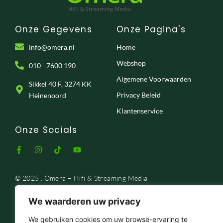
Onze Gegevens
Onze Pagina's
info@omera.nl
Home
Webshop
010 - 7600 190
Algemene Voorwaarden
Sikkel 40 F, 3274 KK
Privacy Beleid
Heinenoord
Klantenservice
Onze Socials
F
I
T
Y
a
n
i
o
c
s
k
u
e
t
t
t
© 2025 . Omera – Hifi & Streaming Media
b
a
o
u
o
g
k
b
o
r
e
We waarderen uw privacy
k
a
-
m
We gebruiken cookies om uw browse-ervaring te
f