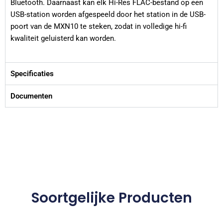
Bluetooth. Daarnaast kan elk Hi-Res FLAC-bestand op een
USB-station worden afgespeeld door het station in de USB-
poort van de MXN10 te steken, zodat in volledige hi-fi
kwaliteit geluisterd kan worden.
Specificaties
Documenten
Soortgelijke Producten
Dit