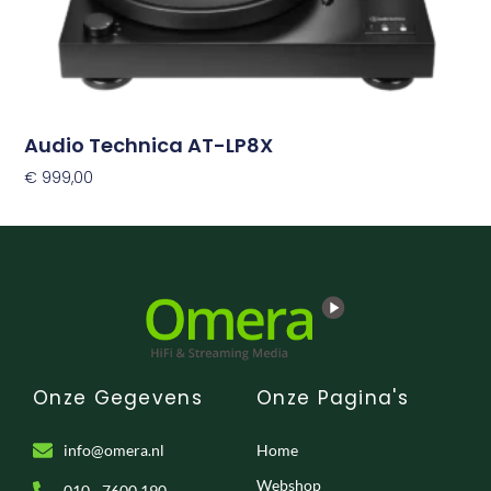
Audio Technica AT-LP8X
€
999,00
Toevoegen Aan Winkelwagen
Onze Gegevens
Onze Pagina's
info@omera.nl
Home
Webshop
010 - 7600 190