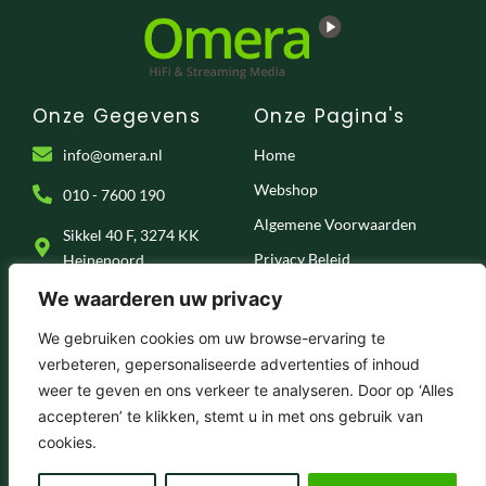
Onze Gegevens
Onze Pagina's
info@omera.nl
Home
Webshop
010 - 7600 190
Algemene Voorwaarden
Sikkel 40 F, 3274 KK
Privacy Beleid
Heinenoord
Klantenservice
We waarderen uw privacy
Onze Socials
We gebruiken cookies om uw browse-ervaring te
verbeteren, gepersonaliseerde advertenties of inhoud
F
I
T
Y
weer te geven en ons verkeer te analyseren. Door op ‘Alles
a
n
i
o
c
s
k
u
accepteren’ te klikken, stemt u in met ons gebruik van
e
t
t
t
© 2025 . Omera – Hifi & Streaming Media
cookies.
b
a
o
u
o
g
k
b
o
r
e