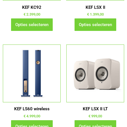
gekozen
gekozen
worden
worden
KEF KC92
KEF LSX II
op
op
€
2.399,00
€
1.399,00
de
de
Opties selecteren
Opties selecteren
productpagina
productpagina
Dit
Dit
product
product
heeft
heeft
meerdere
meerdere
variaties.
variaties.
Deze
Deze
optie
optie
kan
kan
gekozen
gekozen
worden
worden
KEF LS60 wireless
KEF LSX II LT
op
op
€
4.999,00
€
999,00
de
de
Opties selecteren
Opties selecteren