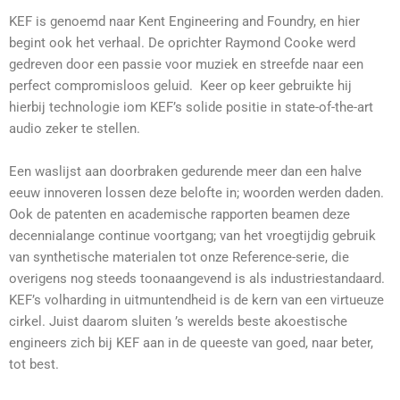
KEF is genoemd naar Kent Engineering and Foundry, en hier
begint ook het verhaal. De oprichter Raymond Cooke werd
gedreven door een passie voor muziek en streefde naar een
perfect compromisloos geluid. Keer op keer gebruikte hij
hierbij technologie iom KEF’s solide positie in state-of-the-art
audio zeker te stellen.
Een waslijst aan doorbraken gedurende meer dan een halve
eeuw innoveren lossen deze belofte in; woorden werden daden.
Ook de patenten en academische rapporten beamen deze
decennialange continue voortgang; van het vroegtijdig gebruik
van synthetische materialen tot onze Reference-serie, die
overigens nog steeds toonaangevend is als industriestandaard.
KEF’s volharding in uitmuntendheid is de kern van een virtueuze
cirkel. Juist daarom sluiten ’s werelds beste akoestische
engineers zich bij KEF aan in de queeste van goed, naar beter,
tot best.