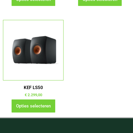
productpagina
productpagina
Dit
product
heeft
meerdere
variaties.
Deze
optie
kan
gekozen
worden
KEF LS50
op
€
2.299,00
de
Opties selecteren
productpagina