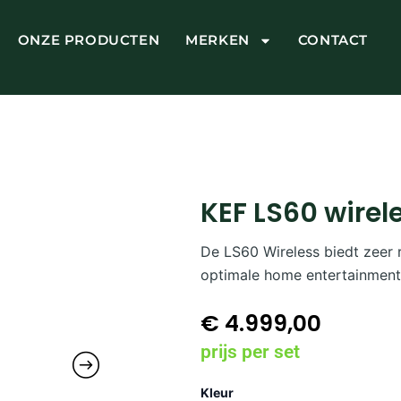
ONZE PRODUCTEN
MERKEN
CONTACT
KEF LS60 wirel
De LS60 Wireless biedt zeer re
optimale home entertainment
€
4.999,00
prijs per set
KEF
Kleur