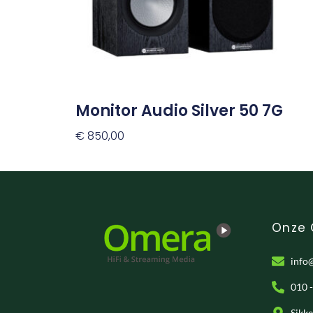
kan
gekozen
worden
op
de
productpagina
Monitor Audio Silver 50 7G
€
850,00
Opties Selecteren
Onze
info
010 
Sikk