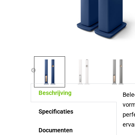
Beschrijving
Bele
vorm
Specificaties
perf
erva
Documenten