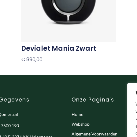
Devialet Mania Zwart
€
890,00
Toevoegen Aan Winkelwagen
 Gegevens
Onze Pagina's
@omera.nl
Home
Webshop
- 7600 190
Algemene Voorwaarden
el 40 F, 3274 KK Heinenoord