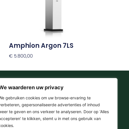
kan
gekozen
worden
op
de
productpagina
Amphion Argon 7LS
€
5.800,00
Opties Selecteren
We waarderen uw privacy
Onze Socials
We gebruiken cookies om uw browse-ervaring te
verbeteren, gepersonaliseerde advertenties of inhoud
F
I
T
Y
weer te geven en ons verkeer te analyseren. Door op ‘Alles
a
n
i
o
accepteren’ te klikken, stemt u in met ons gebruik van
c
s
k
u
e
t
t
t
cookies.
© 2025 . Omera – Hifi & Streaming Media