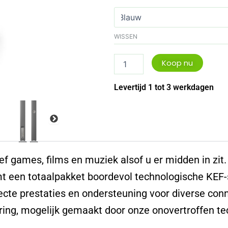
LS60
wireless
aantal
WISSEN
Koop nu
Levertijd 1 tot 3 werkdagen
ef games, films en muziek alsof u er midden in zit
t een totaalpakket boordevol technologische KEF-
ecte prestaties en ondersteuning voor diverse con
ring, mogelijk gemaakt door onze onovertroffen te