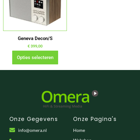
variaties.
Deze
optie
kan
gekozen
worden
Geneva Decon/S
op
€
399,00
de
Opties selecteren
productpagina
Onze Gegevens
Onze Pagina's
info@omera.nl
Home