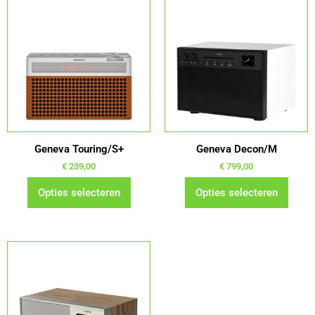
product
product
heeft
heeft
meerdere
meerdere
variaties.
variaties.
Deze
Deze
optie
optie
kan
kan
gekozen
gekozen
worden
worden
Geneva Touring/S+
Geneva Decon/M
op
op
€
239,00
€
799,00
de
de
Opties selecteren
Opties selecteren
productpagina
productpagina
Dit
product
heeft
meerdere