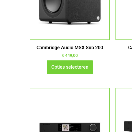
Deze
optie
kan
gekozen
worden
op
Cambridge Audio MSX Sub 200
C
de
productpagina
€
449,00
Opties selecteren