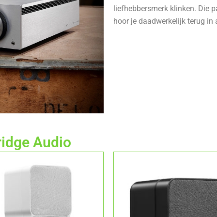
liefhebbersmerk klinken. Die p
hoor je daadwerkelijk terug in
ridge Audio
Dit
Dit
product
product
heeft
heeft
meerdere
meerdere
variaties.
variaties.