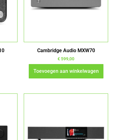
10
Cambridge Audio MXW70
gina
€
599,00
Toevoegen aan winkelwagen