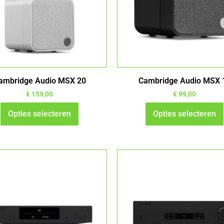
Deze
Deze
optie
optie
kan
kan
gekozen
gekozen
worden
worden
op
op
ambridge Audio MSX 20
Cambridge Audio MSX 
de
de
productpagina
productpa
€
159,00
€
99,00
Opties selecteren
Opties selecteren