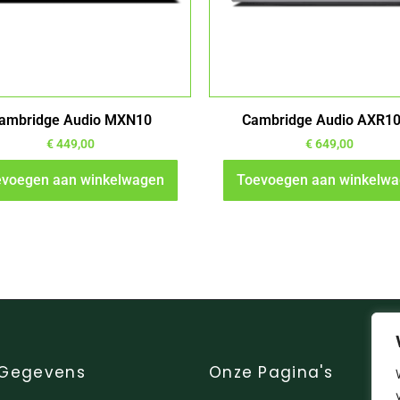
ambridge Audio MXN10
Cambridge Audio AXR1
€
449,00
€
649,00
voegen aan winkelwagen
Toevoegen aan winkelw
 Gegevens
Onze Pagina's