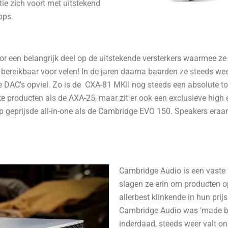
itie zich voort met uitstekend
pps.
r een belangrijk deel op de uitstekende versterkers waarmee ze 
l bereikbaar voor velen! In de jaren daarna baarden ze steeds w
 DAC’s opviel. Zo is de CXA-81 MKII nog steeds een absolute to
jke producten als de AXA-25, maar zit er ook een exclusieve high 
rp geprijsde all-in-one als de Cambridge EVO 150. Speakers era
Cambridge Audio is een vaste 
slagen ze erin om producten o
allerbest klinkende in hun pri
Cambridge Audio was ‘made by 
inderdaad, steeds weer valt o