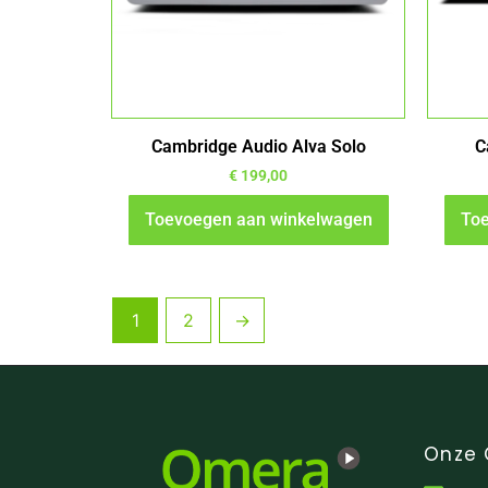
Cambridge Audio Alva Solo
C
€
199,00
Toevoegen aan winkelwagen
Toe
1
2
→
Onze