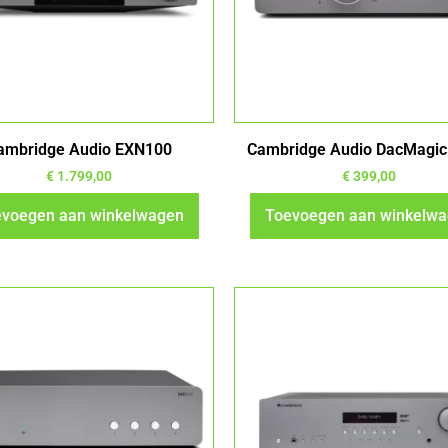
ambridge Audio EXN100
Cambridge Audio DacMagi
€
1.799,00
€
399,00
voegen aan winkelwagen
Toevoegen aan winkelw