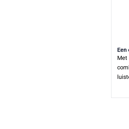
Een 
Met 
comb
luis