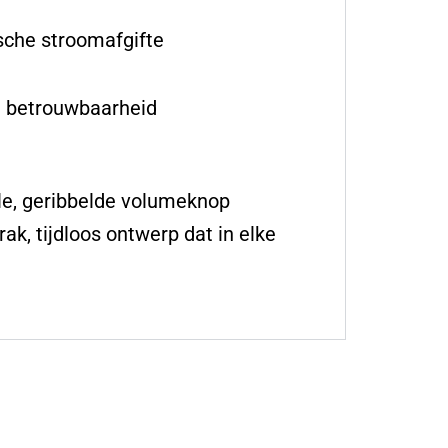
sche stroomafgifte
n betrouwbaarheid
le, geribbelde volumeknop
k, tijdloos ontwerp dat in elke