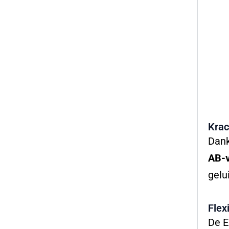
Krac
Dank
AB-v
gelu
Flex
De E