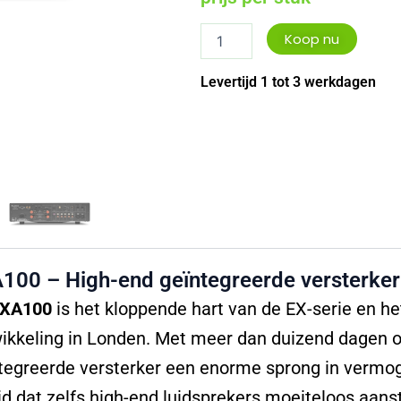
Cambridge
Koop nu
Audio
EXA100
Levertijd 1 tot 3 werkdagen
aantal
100 – High-end geïntegreerde versterker
XA100
is het kloppende hart van de EX-serie en het
ikkeling in Londen. Met meer dan duizend dagen on
tegreerde versterker een enorme sprong in vermoge
id dat zelfs high-end luidsprekers moeiteloos aans