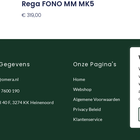
Rega FONO MM MK5
€
319,00
Toevoegen Aan Winkelwagen
 Gegevens
Onze Pagina's
@omera.nl
Home
Webshop
- 7600 190
Algemene Voorwaarden
el 40 F, 3274 KK Heinenoord
Privacy Beleid
Klantenservice