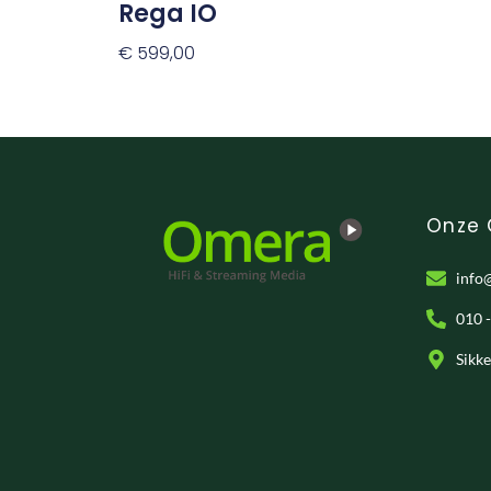
Rega IO
€
599,00
Toevoegen Aan Winkelwagen
Onze
info
010 
Sikk