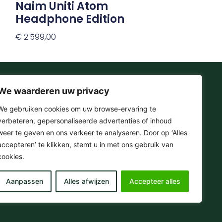
Naim Uniti Atom
Headphone Edition
€
2.599,00
Toevoegen Aan Winkelwagen
We waarderen uw privacy
Onze Socials
We gebruiken cookies om uw browse-ervaring te
verbeteren, gepersonaliseerde advertenties of inhoud
F
I
T
Y
weer te geven en ons verkeer te analyseren. Door op ‘Alles
a
n
i
o
accepteren’ te klikken, stemt u in met ons gebruik van
c
s
k
u
e
t
t
t
cookies.
© 2025 . Omera – Hifi & Streaming Media
b
a
o
u
o
g
k
b
Aanpassen
Alles afwijzen
Accepteer alles
o
r
e
k
a
-
m
f