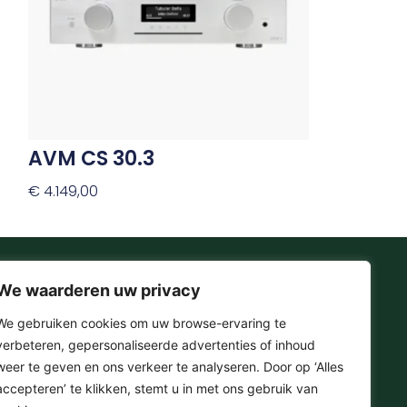
optie
kan
gekozen
worden
op
de
productpagina
AVM CS 30.3
€
4.149,00
Opties Selecteren
We waarderen uw privacy
Onze Socials
We gebruiken cookies om uw browse-ervaring te
verbeteren, gepersonaliseerde advertenties of inhoud
F
I
T
Y
weer te geven en ons verkeer te analyseren. Door op ‘Alles
a
n
i
o
accepteren’ te klikken, stemt u in met ons gebruik van
c
s
k
u