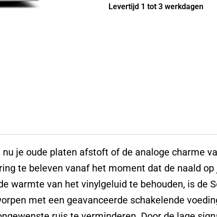
Levertijd 1 tot 3 werkdagen
Solo
aantal
e nu je oude platen afstoft of de analoge charme va
ring te beleven vanaf het moment dat de naald op 
e warmte van het vinylgeluid te behouden, is de S
orpen met een geavanceerde schakelende voeding 
ngewenste ruis te verminderen. Door de lage signa