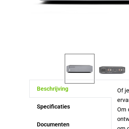
Beschrijving
Of j
erva
Specificaties
Om d
ontw
Documenten
om o