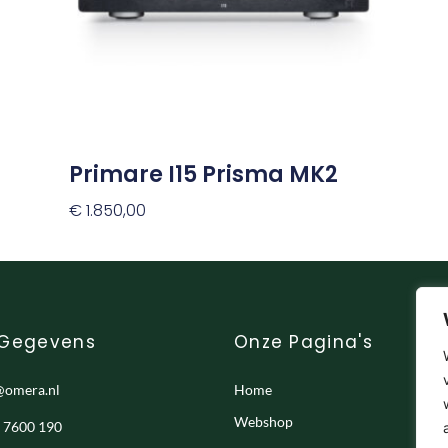
optie
kan
gekozen
worden
op
de
productpagina
Primare I15 Prisma MK2
€
1.850,00
Opties Selecteren
 Gegevens
Onze Pagina's
@omera.nl
Home
Webshop
- 7600 190