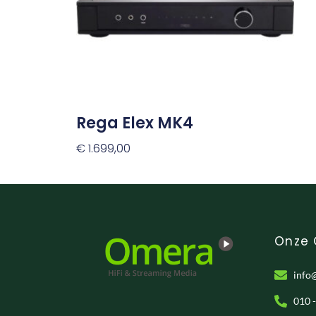
Rega Elex MK4
€
1.699,00
Toevoegen Aan Winkelwagen
Onze
info
010 