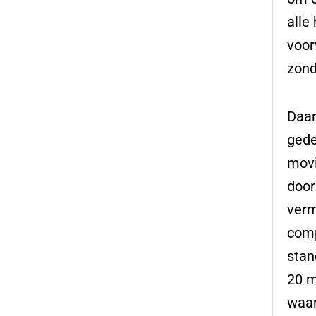
alle
voor
zond
Daar
gede
movi
door
verm
comp
stan
20 m
waar