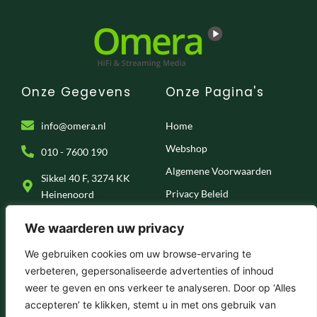
Onze Gegevens
Onze Pagina's
info@omera.nl
Home
Webshop
010 - 7600 190
Algemene Voorwaarden
Sikkel 40 F, 3274 KK
Privacy Beleid
Heinenoord
Klantenservice
We waarderen uw privacy
Onze Socials
We gebruiken cookies om uw browse-ervaring te
verbeteren, gepersonaliseerde advertenties of inhoud
F
I
T
Y
weer te geven en ons verkeer te analyseren. Door op ‘Alles
a
n
i
o
c
s
k
u
accepteren’ te klikken, stemt u in met ons gebruik van
e
t
t
t