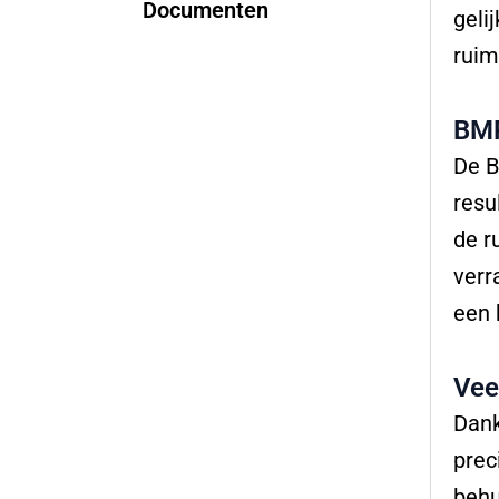
Documenten
geli
ruim
BMR
De B
resu
de r
verr
een 
Vee
Dank
prec
behu