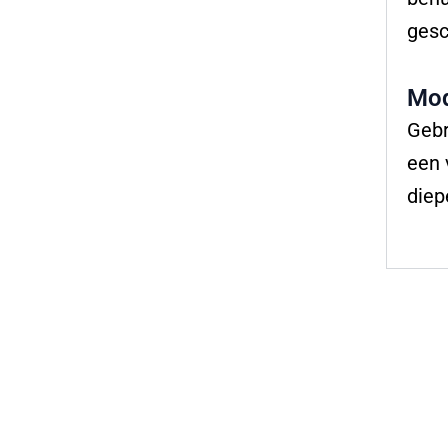
gesc
Mod
Gebr
een 
diep