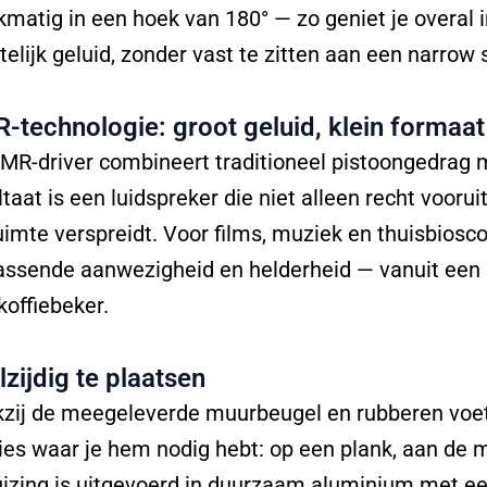
jkmatig in een hoek van 180° — zo geniet je overal 
telijk geluid, zonder vast te zitten aan een narrow
-technologie: groot geluid, klein formaat
MR-driver combineert traditioneel pistoongedrag m
ltaat is een luidspreker die niet alleen recht voorui
uimte verspreidt. Voor films, muziek en thuisbios
assende aanwezigheid en helderheid — vanuit een 
koffiebeker.
lzijdig te plaatsen
zij de meegeleverde muurbeugel en rubberen voet
ies waar je hem nodig hebt: op een plank, aan de m
izing is uitgevoerd in duurzaam aluminium met ee