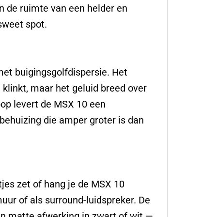
in de ruimte van een helder en
 sweet spot.
et buigingsgolfdispersie. Het
t klinkt, maar het geluid breed over
coop levert de MSX 10 een
behuizing die amper groter is dan
jes zet of hang je de MSX 10
uur of als surround-luidspreker. De
n matte afwerking in zwart of wit —