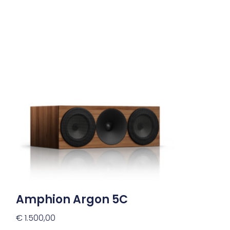
Dit
product
heeft
meerdere
variaties.
Deze
optie
kan
gekozen
worden
op
de
productpagina
Amphion Argon 5C
€
1.500,00