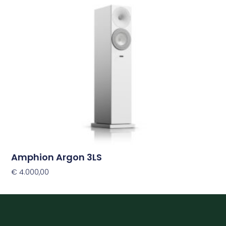
Deze
optie
kan
gekozen
worden
op
de
productpagina
Amphion Argon 3LS
€
4.000,00
Opties Selecteren