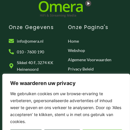
Onze Gegevens
Onze Pagina's
info@omera.nl
Home
Webshop
010 - 7600 190
Algemene Voorwaarden
Sikkel 40 F, 3274 KK
Privacy Beleid
Heinenoord
Klantenservice
We waarderen uw privacy
Onze Socials
We gebruiken cookies om uw browse-ervaring te
verbeteren, gepersonaliseerde advertenties of inhoud
F
I
T
Y
weer te geven en ons verkeer te analyseren. Door op ‘Alles
a
n
i
o
c
s
k
u
accepteren’ te klikken, stemt u in met ons gebruik van
e
t
t
t
© 2025 . Omera – Hifi & Streaming Media
cookies.
b
a
o
u
o
g
k
b