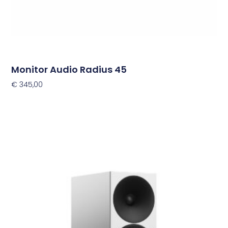
productpagina
Monitor Audio Radius 45
€
345,00
Opties Selecteren
Dit
product
heeft
meerdere
variaties.
Deze
optie
kan