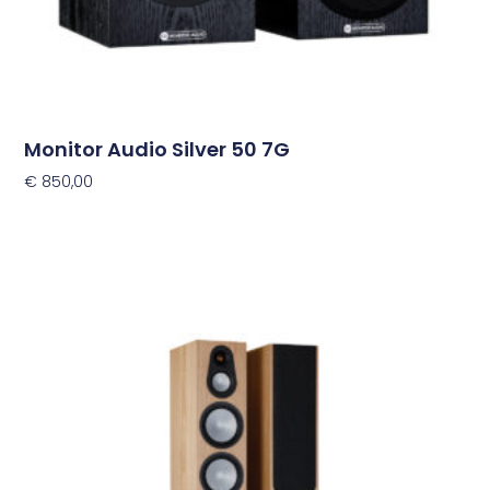
productpagina
Monitor Audio Silver 50 7G
€
850,00
Opties Selecteren
Dit
product
heeft
meerdere
variaties.
Deze
optie
kan