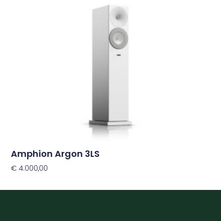
Deze
optie
kan
gekozen
worden
op
de
productpagina
Amphion Argon 3LS
€
4.000,00
Opties Selecteren