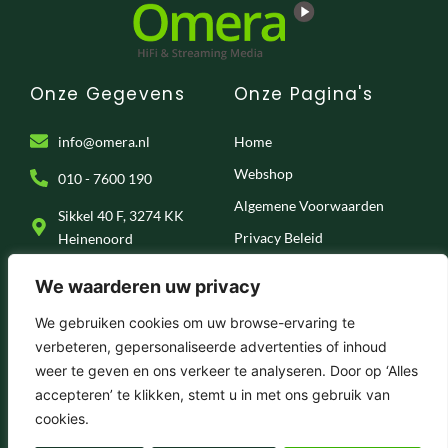
Onze Gegevens
Onze Pagina's
info@omera.nl
Home
Webshop
010 - 7600 190
Algemene Voorwaarden
Sikkel 40 F, 3274 KK
Privacy Beleid
Heinenoord
Klantenservice
We waarderen uw privacy
Onze Socials
We gebruiken cookies om uw browse-ervaring te
verbeteren, gepersonaliseerde advertenties of inhoud
F
I
T
Y
weer te geven en ons verkeer te analyseren. Door op ‘Alles
a
n
i
o
c
s
k
u
accepteren’ te klikken, stemt u in met ons gebruik van
e
t
t
t
© 2025 . Omera – Hifi & Streaming Media
cookies.
b
a
o
u
o
g
k
b