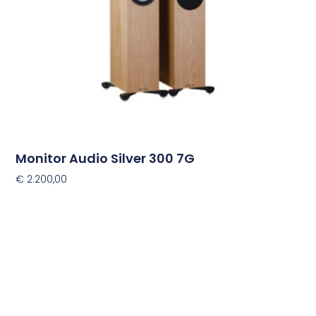
gekozen
worden
op
de
productpagina
Monitor Audio Silver 300 7G
€
2.200,00
Opties Selecteren
Dit
product
heeft
meerdere
variaties.