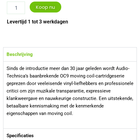
Audio
Koop nu
Technica
AT-
Levertijd 1 tot 3 werkdagen
VM95SH
aantal
Beschrijving
Sinds de introductie meer dan 30 jaar geleden wordt Audio-
Technica’s baanbrekende OC9 moving coil-cartridgeserie
geprezen door veeleisende vinyl-liefhebbers en professionele
critici om zijn muzikale transparantie, expressieve
klankweergave en nauwkeurige constructie. Een uitstekende,
betaalbare kennismaking met de kenmerkende
eigenschappen van moving coil.
Specificaties