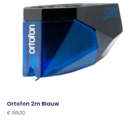
variaties.
Deze
optie
kan
gekozen
worden
op
de
productpagina
Ortofon 2m Blauw
€
199,00
Opties Selecteren