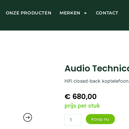
ONZE PRODUCTEN
MERKEN
CONTACT
Audio Techni
Hifi closed-back koptelefoon
€
680,00
prijs per stuk
Audio
Koop nu
Technica
ATH-