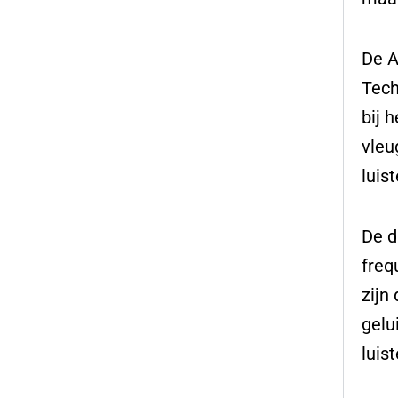
De A
Tech
bij 
vleu
luis
De d
freq
zijn
gelu
luis