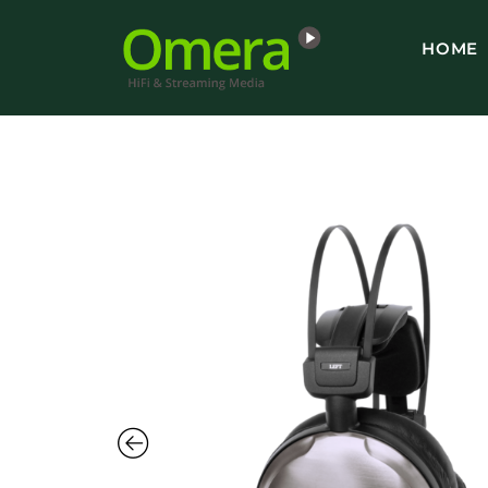
Ga
naar
HOME
de
inhoud