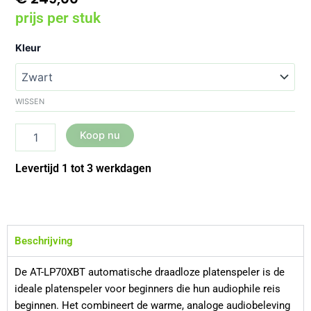
prijs per stuk
Audio
Kleur
Technica
AT-
LP70XBT
aantal
WISSEN
Koop nu
Levertijd 1 tot 3 werkdagen
Beschrijving
De AT-LP70XBT automatische draadloze platenspeler is de
ideale platenspeler voor beginners die hun audiophile reis
beginnen. Het combineert de warme, analoge audiobeleving