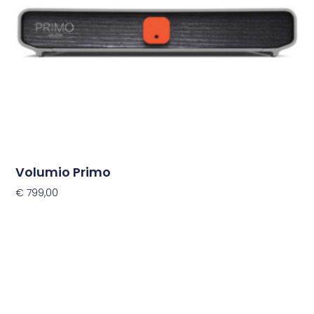
Volumio Primo
€
799,00
Toevoegen Aan Winkelwagen
Dit
product
heeft
meerdere