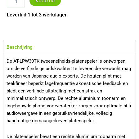
Koop nu
Technica
AT-
Levertijd 1 tot 3 werkdagen
LPW30TK
aantal
Beschrijving
De AT-LPW30TK tweesnelheids-platenspeler is ontworpen
om de verfijnde geluidskwaliteit te leveren die verwacht mag
worden van Japanse audio-experts. De houten plint met
teakfineer beperkt lagefrequentie akoestische feedback en
biedt een verfijnde uitstraling met een strak en
minimalistisch ontwerp. De rechte aluminium toonarm en
ingebouwde phono-voorversterker zorgen voor optimale hi-fi
audioweergave in een gebruiksvriendelijke, volledig
handmatige riemaangedreven platenspeler.
De platenspeler bevat een rechte aluminium toonarm met