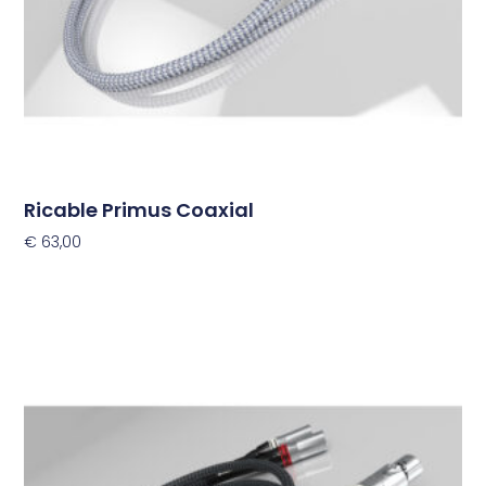
op
de
productpagina
Ricable Primus Coaxial
€
63,00
Opties Selecteren
Dit
product
heeft
meerdere
variaties.
Deze