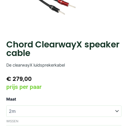
Chord ClearwayX speaker
cable
De clearwayX luidsprekerkabel
€
279,00
prijs per paar
Chord
Maat
ClearwayX
speaker
cable
aantal
WISSEN