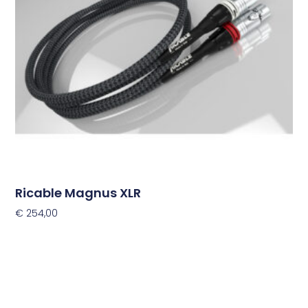
optie
kan
gekozen
worden
op
de
productpagina
Ricable Magnus XLR
€
254,00
Opties Selecteren
Dit
product