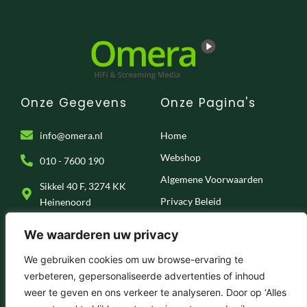
Onze Gegevens
Onze Pagina's
info@omera.nl
Home
Webshop
010 - 7600 190
Algemene Voorwaarden
Sikkel 40 F, 3274 KK
Privacy Beleid
Heinenoord
Klantenservice
We waarderen uw privacy
Onze Socials
We gebruiken cookies om uw browse-ervaring te
verbeteren, gepersonaliseerde advertenties of inhoud
F
I
T
Y
weer te geven en ons verkeer te analyseren. Door op ‘Alles
a
n
i
o
c
s
k
u