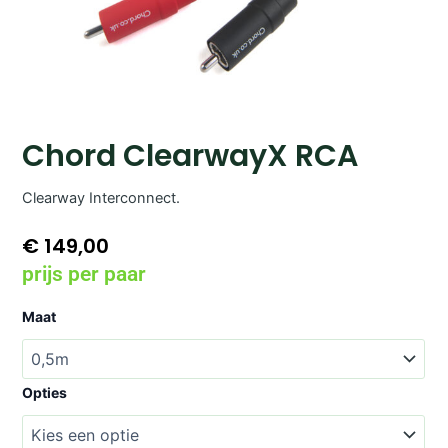
Chord ClearwayX RCA
Clearway Interconnect.
€
149,00
prijs per paar
Chord
Maat
ClearwayX
RCA
aantal
Opties