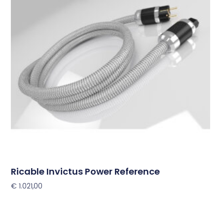
meerdere
variaties.
Deze
optie
kan
gekozen
worden
op
de
productpagina
Ricable Invictus Power Reference
€
1.021,00
Opties Selecteren