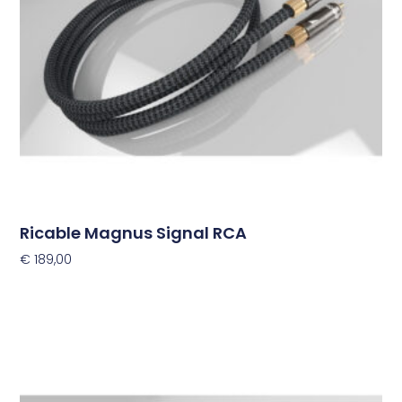
kan
gekozen
worden
op
de
productpagina
Ricable Magnus Signal RCA
€
189,00
Opties Selecteren
Dit
product
heeft