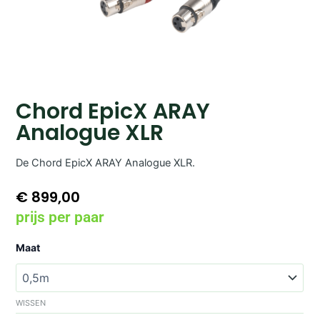
Chord EpicX ARAY
Analogue XLR
De Chord EpicX ARAY Analogue XLR.
€
899,00
prijs per paar
Chord
Maat
EpicX
ARAY
Analogue
XLR
WISSEN
aantal