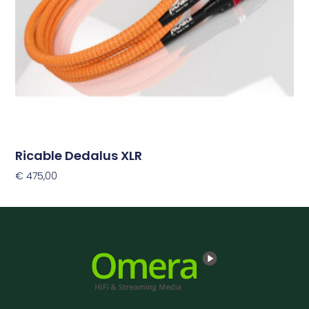
gekozen
worden
op
de
productpagina
Ricable Dedalus XLR
€
475,00
Opties Selecteren