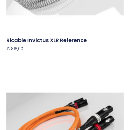
productpagina
Ricable Invictus XLR Reference
€
818,00
Opties Selecteren
Dit
product
heeft
meerdere
variaties.
Deze
optie
kan