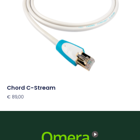
optie
kan
gekozen
worden
op
de
productpagina
Chord C-Stream
€
89,00
Opties Selecteren