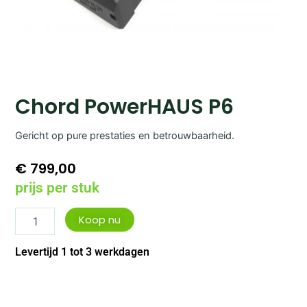
Chord PowerHAUS P6
Gericht op pure prestaties en betrouwbaarheid.
€
799,00
prijs per stuk
Chord
Koop nu
PowerHAUS
P6
Levertijd 1 tot 3 werkdagen
aantal