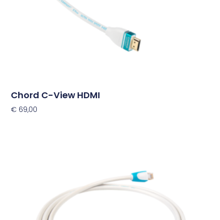
op
de
productpagina
Chord C-View HDMI
€
69,00
Opties Selecteren
Dit
product
heeft
meerdere
variaties.
Deze