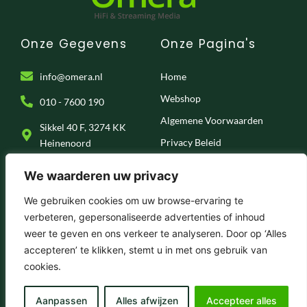
Onze Gegevens
Onze Pagina's
info@omera.nl
Home
Webshop
010 - 7600 190
Algemene Voorwaarden
Sikkel 40 F, 3274 KK
Privacy Beleid
Heinenoord
Klantenservice
We waarderen uw privacy
Onze Socials
We gebruiken cookies om uw browse-ervaring te
verbeteren, gepersonaliseerde advertenties of inhoud
F
I
T
Y
weer te geven en ons verkeer te analyseren. Door op ‘Alles
a
n
i
o
c
s
k
u
accepteren’ te klikken, stemt u in met ons gebruik van
e
t
t
t
© 2025 . Omera – Hifi & Streaming Media
cookies.
b
a
o
u
o
g
k
b
o
r
e
k
a
Aanpassen
Alles afwijzen
Accepteer alles