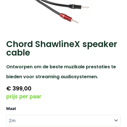
Chord ShawlineX speaker
cable
Ontworpen om de beste muzikale prestaties te
bieden voor streaming audiosystemen.
€
399,00
prijs per paar
Chord
Maat
ShawlineX
speaker
cable