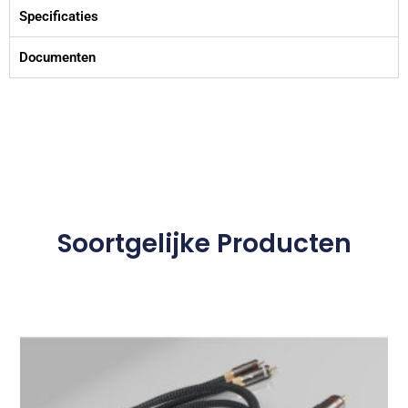
Specificaties
Documenten
Soortgelijke Producten
Dit
product
heeft
meerdere
variaties.
Deze