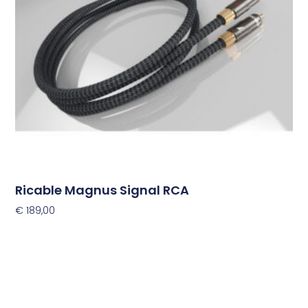
optie
kan
gekozen
worden
op
de
productpagina
Ricable Magnus Signal RCA
€
189,00
Opties Selecteren
Dit
product