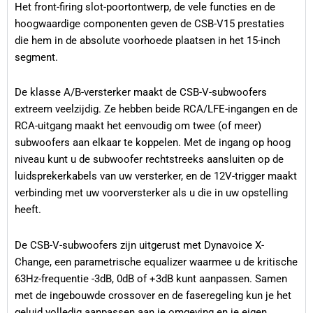
Het front-firing slot-poortontwerp, de vele functies en de
hoogwaardige componenten geven de CSB-V15 prestaties
die hem in de absolute voorhoede plaatsen in het 15-inch
segment.
De klasse A/B-versterker maakt de CSB-V-subwoofers
extreem veelzijdig. Ze hebben beide RCA/LFE-ingangen en de
RCA-uitgang maakt het eenvoudig om twee (of meer)
subwoofers aan elkaar te koppelen. Met de ingang op hoog
niveau kunt u de subwoofer rechtstreeks aansluiten op de
luidsprekerkabels van uw versterker, en de 12V-trigger maakt
verbinding met uw voorversterker als u die in uw opstelling
heeft.
De CSB-V-subwoofers zijn uitgerust met Dynavoice X-
Change, een parametrische equalizer waarmee u de kritische
63Hz-frequentie -3dB, 0dB of +3dB kunt aanpassen. Samen
met de ingebouwde crossover en de faseregeling kun je het
geluid volledig aanpassen aan je omgeving en je eigen