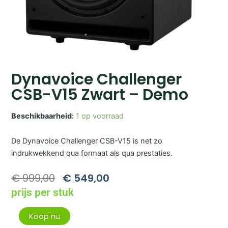
Dynavoice Challenger
CSB-V15 Zwart – Demo
Beschikbaarheid:
1 op voorraad
De Dynavoice Challenger CSB-V15 is net zo
indrukwekkend qua formaat als qua prestaties.
Oorspronkelijke
Huidige
€
999,00
€
549,00
Prijs
Prijs
prijs per stuk
Was:
Is:
€ 999,00.
€ 549,00.
Dynavoice
Koop nu
Challenger