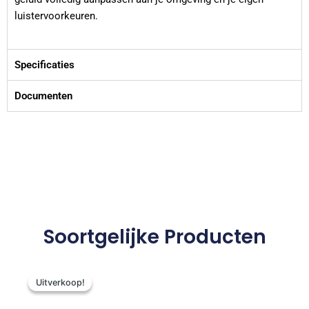
luistervoorkeuren.
Specificaties
Documenten
Soortgelijke Producten
Oorspronkelijke
Huidige
prijs
prijs
Uitverkoop!
Uitverkoop!
was:
is: