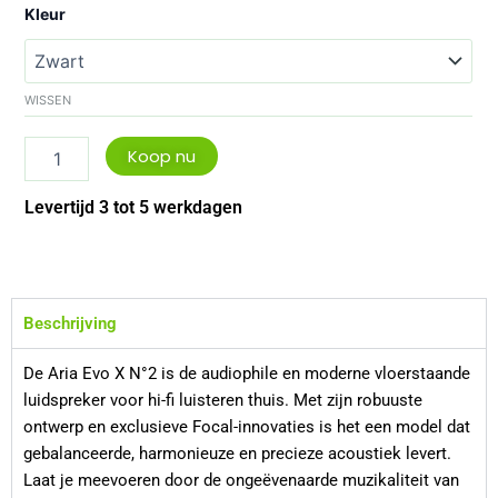
Focal
Kleur
Aria
EVO
X
N2
WISSEN
aantal
Koop nu
Levertijd 3 tot 5 werkdagen
Beschrijving
De Aria Evo X N°2 is de audiophile en moderne vloerstaande
luidspreker voor hi-fi luisteren thuis. Met zijn robuuste
ontwerp en exclusieve Focal-innovaties is het een model dat
gebalanceerde, harmonieuze en precieze acoustiek levert.
Laat je meevoeren door de ongeëvenaarde muzikaliteit van