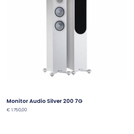
variaties.
Deze
optie
kan
gekozen
worden
op
de
productpagina
Monitor Audio Silver 200 7G
€
1.750,00
Opties Selecteren