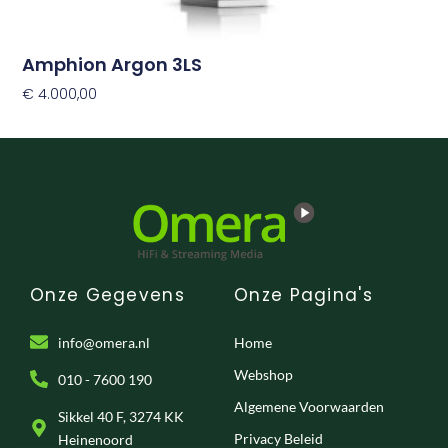
Amphion Argon 3LS
€
4.000,00
Opties Selecteren
Onze Gegevens
Onze Pagina's
info@omera.nl
Home
Webshop
010 - 7600 190
Algemene Voorwaarden
Sikkel 40 F, 3274 KK
Privacy Beleid
Heinenoord