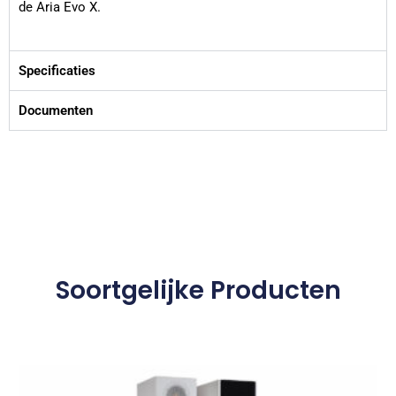
de Aria Evo X.
Specificaties
Documenten
Soortgelijke Producten
Dit
product
heeft
meerdere