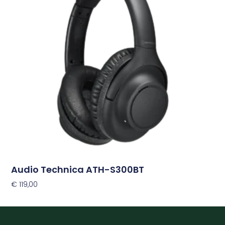
variaties.
Deze
optie
kan
gekozen
worden
op
de
productpagina
Audio Technica ATH-S300BT
€
119,00
Opties Selecteren