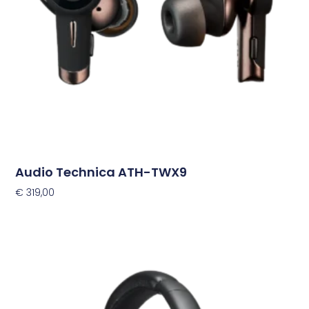
Audio Technica ATH-TWX9
€
319,00
Toevoegen Aan Winkelwagen
Dit
product
heeft
meerdere