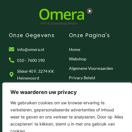
Onze Gegevens
Onze Pagina's
info@omera.nl
Home
Webshop
010 - 7600 190
Algemene Voorwaarden
Sikkel 40 F, 3274 KK
Privacy Beleid
Heinenoord
Klantenservice
We waarderen uw privacy
Onze Socials
We gebruiken cookies om uw browse-ervaring te
verbeteren, gepersonaliseerde advertenties of inhoud
F
I
T
Y
weer te geven en ons verkeer te analyseren. Door op ‘Alles
a
n
i
o
c
s
k
u
accepteren’ te klikken, stemt u in met ons gebruik van
e
t
t
t
© 2025 . Omera – Hifi & Streaming Media
cookies.
b
a
o
u