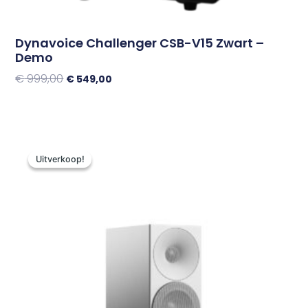
Dynavoice Challenger CSB-V15 Zwart –
Demo
€
999,00
€
549,00
Toevoegen Aan Winkelwagen
Oorspronkelijke
Huidige
prijs
prijs
Uitverkoop!
Uitverkoop!
was:
is:
€ 1.000,00.
€ 449,00.