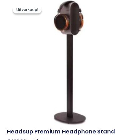
Oorspronkelijke
Huidige
prijs
prijs
Uitverkoop!
Uitverkoop!
was:
is:
€ 199,00.
€ 49,00.
Headsup Premium Headphone Stand