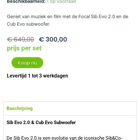
Beschikbaarheid:
1 op voorraad
Geniet van muziek en film met de Focal Sib Evo 2.0 en de
Cub Evo subwoofer.
Oorspronkelijke
Huidige
€
649,00
€
300,00
Prijs
Prijs
prijs per set
Was:
Is:
€ 649,00.
€ 300,00.
Focal
Koop nu
Sib
Evo
Levertijd 1 tot 3 werkdagen
&
Cub
Evo
-
Demo
Beschrijving
aantal
Sib Evo 2.0 & Cub Evo Subwoofer
De Sib Evo 2.0 is een evolutie van de iconische Sib&Co-