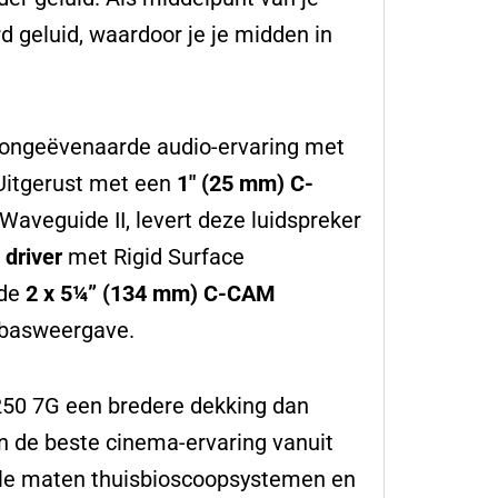
d geluid, waardoor je je midden in
n ongeëvenaarde audio-ervaring met
Uitgerust met een
1″ (25 mm) C-
aveguide II, levert deze luidspreker
driver
met Rigid Surface
 de
2 x 5¼” (134 mm) C-CAM
e basweergave.
250 7G een bredere dekking dan
in de beste cinema-ervaring vanuit
 alle maten thuisbioscoopsystemen en