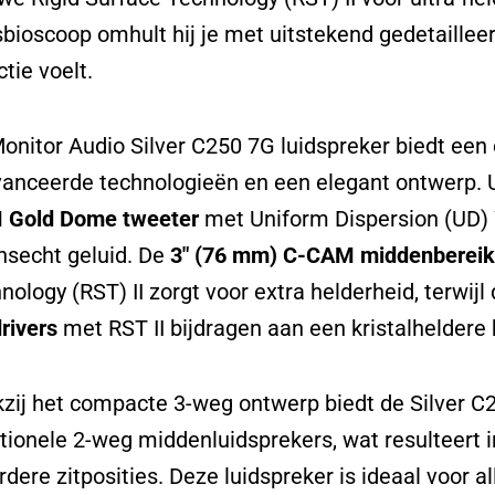
sbioscoop omhult hij je met uitstekend gedetailleer
ctie voelt.
onitor Audio Silver C250 7G luidspreker biedt ee
anceerde technologieën en een elegant ontwerp. 
 Gold Dome tweeter
met Uniform Dispersion (UD) W
nsecht geluid. De
3″ (76 mm) C-CAM middenbereik 
nology (RST) II zorgt voor extra helderheid, terwijl
rivers
met RST II bijdragen aan een kristalhelder
zij het compacte 3-weg ontwerp biedt de Silver C
itionele 2-weg middenluidsprekers, wat resulteert 
dere zitposities. Deze luidspreker is ideaal voor