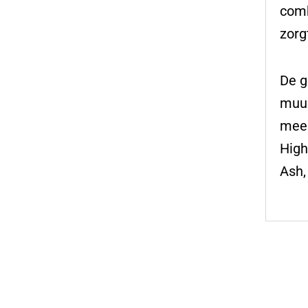
comb
zorg
De g
muur
meeg
High
Ash,