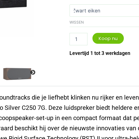
audio
Silver
C250
7G
WISSEN
aantal
Koop nu
Levertijd 1 tot 3 werkdagen
oundtracks die je liefhebt klinken nu rijker en leve
o Silver C250 7G. Deze luidspreker biedt heldere e
coopspeaker-set-up in een compact formaat dat pe
raard beschikt hij over de nieuwste innovaties van 
we Rigid Surface Technology (RST) II voor ultra-hel