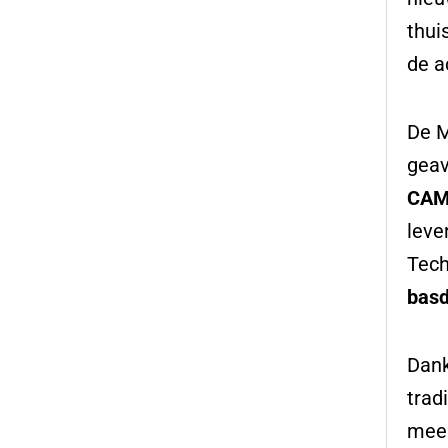
thui
de a
De M
geav
CAM
leve
Tech
basd
Dank
trad
meer