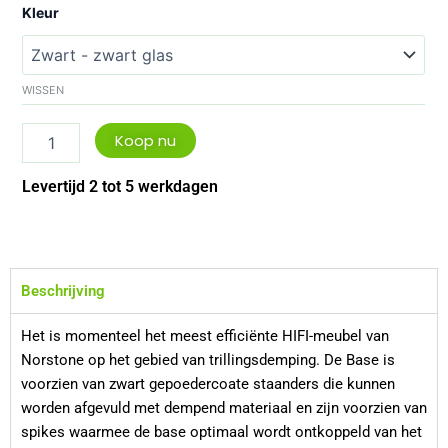
NorStone
Kleur
Spider
Base
aantal
WISSEN
Koop nu
Levertijd 2 tot 5 werkdagen
Beschrijving
Het is momenteel het meest efficiënte HIFI-meubel van
Norstone op het gebied van trillingsdemping. De Base is
voorzien van zwart gepoedercoate staanders die kunnen
worden afgevuld met dempend materiaal en zijn voorzien van
spikes waarmee de base optimaal wordt ontkoppeld van het