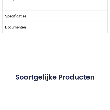
Specificaties
Documenten
Soortgelijke Producten
Dit
product
heeft
meerdere