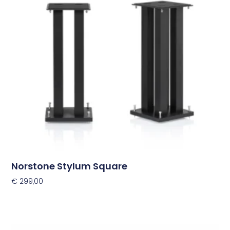
variaties.
Deze
optie
kan
gekozen
worden
op
de
productpagina
Norstone Stylum Square
€
299,00
Opties Selecteren