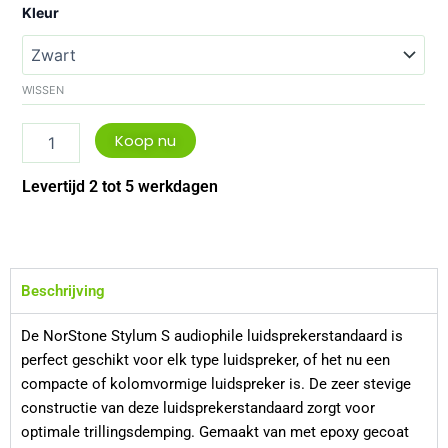
Norstone
Kleur
stylum
S
aantal
WISSEN
Koop nu
Levertijd 2 tot 5 werkdagen
Beschrijving
De NorStone Stylum S audiophile luidsprekerstandaard is
perfect geschikt voor elk type luidspreker, of het nu een
compacte of kolomvormige luidspreker is. De zeer stevige
constructie van deze luidsprekerstandaard zorgt voor
optimale trillingsdemping. Gemaakt van met epoxy gecoat