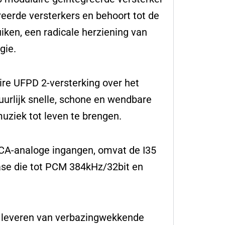
reerde versterkers en behoort tot de
ken, een radicale herziening van
gie.
ire UFPD 2-versterking over het
uurlijk snelle, schone en wendbare
ziek tot leven te brengen.
CA-analoge ingangen, omvat de I35
se die tot PCM 384kHz/32bit en
t leveren van verbazingwekkende