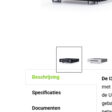
Beschrijving
De 
met 
Specificaties
de U
geba
Documenten
netw