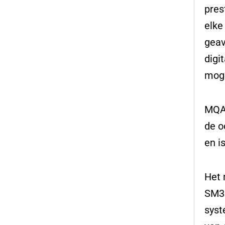
pres
elke
geav
digi
moge
MQA 
de o
en i
Het 
SM35
syst