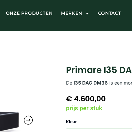
ONZE PRODUCTEN
MERKEN
CONTACT
Primare I35 D
De
I35 DAC DM36
is een mod
€
4.600,00
prijs per stuk
Primare
Kleur
I35
DAC