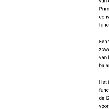
van 
Prim
eenv
funct
Een 
zowe
van 
bala
Het 
func
de I
voor