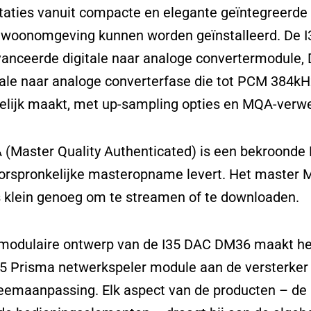
taties vanuit compacte en elegante geïntegreerde v
 woonomgeving kunnen worden geïnstalleerd. De
anceerde digitale naar analoge convertermodule, 
tale naar analoge converterfase die tot PCM 384k
lijk maakt, met up-sampling opties en MQA-verwe
(Master Quality Authenticated) is een bekroonde B
orspronkelijke masteropname levert. Het master M
s klein genoeg om te streamen of te downloaden.
modulaire ontwerp van de I35 DAC DM36 maakt he
 Prisma netwerkspeler module aan de versterker
eemaanpassing. Elk aspect van de producten – de u