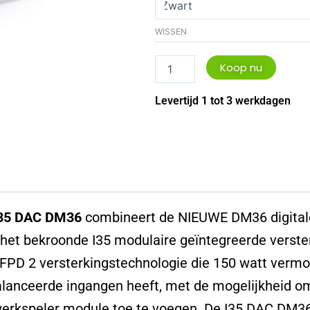
aantal
WISSEN
Koop nu
Levertijd 1 tot 3 werkdagen
I35 DAC DM36
combineert de NIEUWE DM36 digital
het bekroonde I35 modulaire geïntegreerde verste
FPD 2 versterkingstechnologie die 150 watt vermo
lanceerde ingangen heeft, met de mogelijkheid 
erkspeler module toe te voegen. De I35 DAC DM36