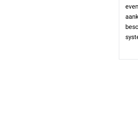
even
aank
besc
syst