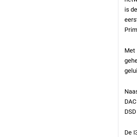
is d
eers
Prim
Met 
gehe
gelu
Naas
DAC 
DSD 
De I