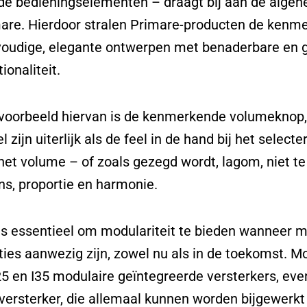
de bedieningselementen – draagt bij aan de algehe
are. Hierdoor stralen Primare-producten de kenme
oudige, elegante ontwerpen met benaderbare en g
ionaliteit.
voorbeeld hiervan is de kenmerkende volumeknop, 
l zijn uiterlijk als de feel in de hand bij het sele
het volume – of zoals gezegd wordt, lagom, niet te v
ns, proportie en harmonie.
is essentieel om modulariteit te bieden wanneer mo
ties aanwezig zijn, zowel nu als in de toekomst. M
25 en I35 modulaire geïntegreerde versterkers, ev
versterker, die allemaal kunnen worden bijgewerk