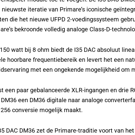
e nieuwste iteratie van Primare’s iconische geïnteg
ten die het nieuwe UFPD 2-voedingssysteem gebrui
are’s bekroonde volledig analoge Class-D-technolo
150 watt bij 8 ohm biedt de I35 DAC absoluut linea
le hoorbare frequentiebereik en levert het een nat
idservaring met een ongekende mogelijkheid om mu
t een paar gebalanceerde XLR-ingangen en drie R
DM36 een DM36 digitale naar analoge converterfa
256 conversie mogelijk maakt.
35 DAC DM36 zet de Primare-traditie voort van he