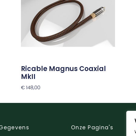
variaties.
Deze
optie
kan
gekozen
worden
op
de
productpagina
Ricable Magnus Coaxial
MkII
€
148,00
Opties Selecteren
 Gegevens
Onze Pagina's