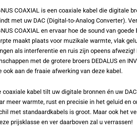
US COAXIAL is een coaxiale kabel die digitale br
indt met uw DAC (Digital-to-Analog Converter). V
US COAXIAL en ervaar hoe de sound van goede b
rpte maakt plaats voor muzikale warmte, vlak gelu
ingen als interferentie en ruis zijn opeens afwezig!
nschappen met de grotere broers DEDALUS en INVIC
je ook aan de fraaie afwerking van deze kabel.
 coaxiale kabel tilt uw digitale bronnen én uw DAC 
ar meer warmte, rust en precisie in het geluid en
chil met standaardkabels is groot. Maar ook het v
deze prijsklasse en ver daarboven zal u verrassen!