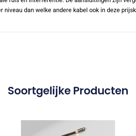
tale ruis en interferentie. De aansluitingen zijn ve
r niveau dan welke andere kabel ook in deze prijsk
Soortgelijke Producten
Dit
product
heeft
meerdere