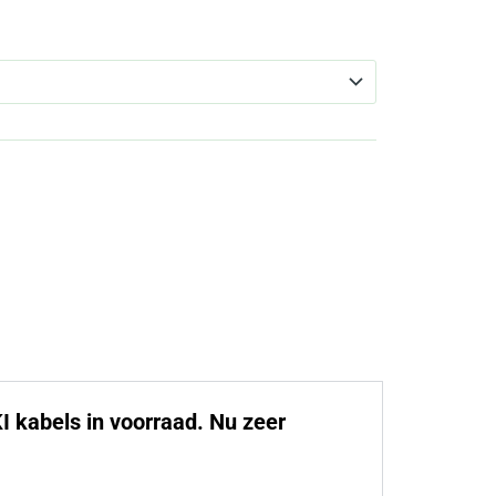
.
€ 89,00.
elijke
idige
ijs
89,00.
 kabels in voorraad. Nu zeer