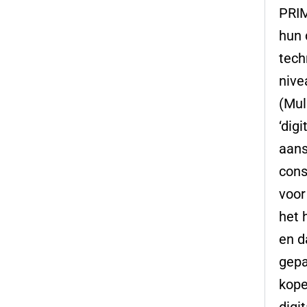
PRIM
hun 
tech
nive
(Mul
‘dig
aans
cons
voor
het 
en d
gepa
kope