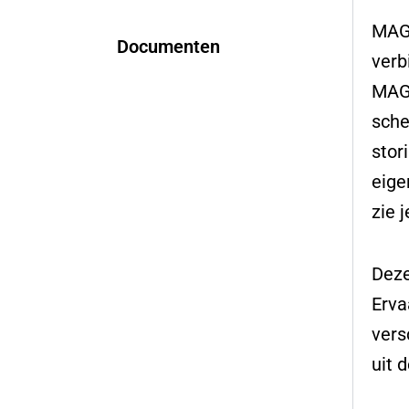
MAGN
Documenten
verb
MAGN
sche
stor
eige
zie 
Deze
Erva
vers
uit 