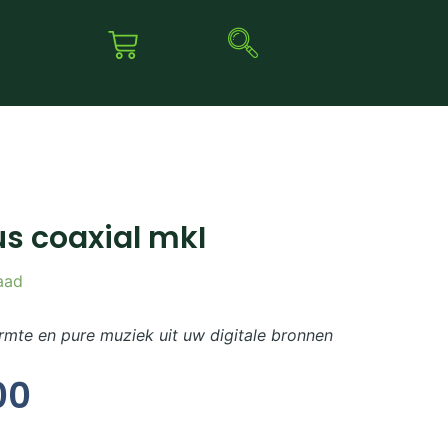
s coaxial mkI
aad
te en pure muziek uit uw digitale bronnen
00
kelijke
Huidige
Prijs
Is: