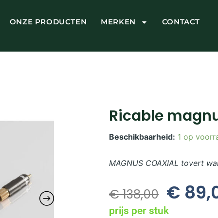
ONZE PRODUCTEN
MERKEN
CONTACT
Ricable magnu
Beschikbaarheid:
1 op voorr
MAGNUS COAXIAL tovert warm
€
89,
Oorspron
€
138,00
Prijs
prijs per stuk
Was: