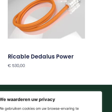
variaties.
Deze
optie
kan
gekozen
worden
op
de
productpagina
Ricable Dedalus Power
€
530,00
Opties Selecteren
We waarderen uw privacy
Onze Socials
We gebruiken cookies om uw browse-ervaring te