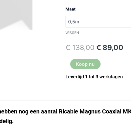
€ 138,00
Ricable
Oorspronk
Hu
Maat
magnus
coaxial
prijs
pr
mkI
aantal
was:
is:
WISSEN
€ 138,00.
€ 
€
138,00
€
89,00
Koop nu
Levertijd 1 tot 3 werkdagen
ebben nog een aantal Ricable Magnus Coaxial MKI
delig.