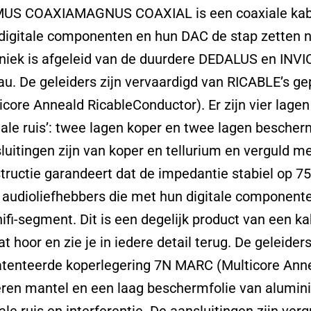
US COAXIAMAGNUS COAXIAL is een coaxiale kabel
digitale componenten en hun DAC de stap zetten 
niek is afgeleid van de duurdere DEDALUS en INVI
au. De geleiders zijn vervaardigd van RICABLE’s 
icore Anneald RicableConductor). Er zijn vier lage
itale ruis’: twee lagen koper en twee lagen besche
luitingen zijn van koper en tellurium en verguld m
tructie garandeert dat de impedantie stabiel op 75 
 audioliefhebbers die met hun digitale component
hifi-segment. Dit is een degelijk product van een 
at hoor en zie je in iedere detail terug. De geleide
tenteerde koperlegering 7N MARC (Multicore Anne
ren mantel en een laag beschermfolie van alumi