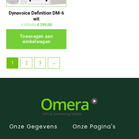
Dynavoice Definition DM-6
wit
€
529,00
€
299,00
Toevoegen aan
winkelwagen
1
2
3
→
Onze Gegevens
Onze Pagina's