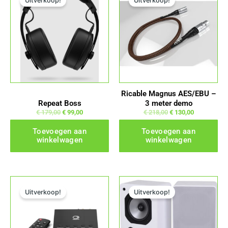
Uitverkoop!
Uitverkoop!
Ricable Magnus AES/EBU –
Repeat Boss
3 meter demo
€
179,00
€
99,00
€
218,00
€
130,00
Toevoegen aan
Toevoegen aan
winkelwagen
winkelwagen
Oorspronkelijke prijs was: € 239,00.
Huidige prijs is: € 149,00.
Oorspronkelijke prijs was: € 279,00.
Huidige prijs is: € 169,00.
Uitverkoop!
Uitverkoop!