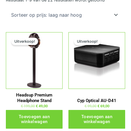
prijs:
laag
naar
hoog
Oorspronkelijke prijs was: € 199,00.
Huidige prijs is: € 49,00.
Oorspronkelijke prijs was: € 99,00.
Huidige prijs is: € 69,00.
Uitverkoop!
Uitverkoop!
Headsup Premium
Headphone Stand
Cyp Optical AU-D41
€
199,00
€
49,00
€
99,00
€
69,00
Toevoegen aan
Toevoegen aan
winkelwagen
winkelwagen