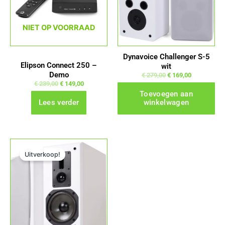
NIET OP VOORRAAD
Dynavoice Challenger S-5
Elipson Connect 250 –
wit
Demo
€
279,00
€
169,00
€
239,00
€
149,00
Toevoegen aan
Lees verder
winkelwagen
Oorspronkelijke prijs was: € 529,00.
Huidige prijs is: € 299,00.
Uitverkoop!