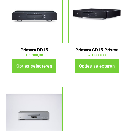
heeft
heeft
meerdere
meerdere
variaties.
variaties.
Deze
Deze
optie
optie
kan
kan
gekozen
gekozen
Primare DD15
Primare CD15 Prisma
worden
worden
€
1.300,00
€
1.800,00
op
op
Opties selecteren
Opties selecteren
de
de
productpagina
productpagina
Dit
product
heeft
meerdere
variaties.
Deze