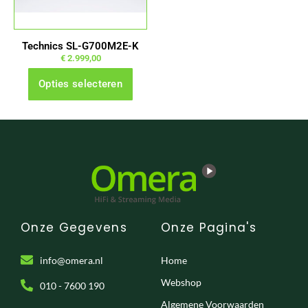
optie
kan
gekozen
Technics SL-G700M2E-K
worden
€
2.999,00
op
Opties selecteren
de
productpagina
Onze Gegevens
Onze Pagina's
info@omera.nl
Home
Webshop
010 - 7600 190
Algemene Voorwaarden