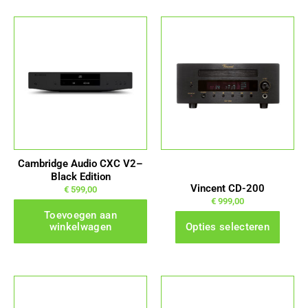
Dit
product
heeft
meerdere
variaties.
Deze
optie
kan
gekozen
Cambridge Audio CXC V2–
worden
Black Edition
Vincent CD-200
op
€
599,00
€
999,00
de
Toevoegen aan
productpagina
winkelwagen
Opties selecteren
Dit
Dit
product
product