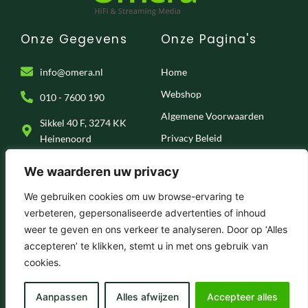
Onze Gegevens
Onze Pagina's
info@omera.nl
Home
Webshop
010 - 7600 190
Algemene Voorwaarden
Sikkel 40 F, 3274 KK
Privacy Beleid
Heinenoord
Klantenservice
We waarderen uw privacy
Onze Socials
We gebruiken cookies om uw browse-ervaring te
verbeteren, gepersonaliseerde advertenties of inhoud
F
I
T
Y
weer te geven en ons verkeer te analyseren. Door op ‘Alles
a
n
i
o
c
s
k
u
accepteren’ te klikken, stemt u in met ons gebruik van
e
t
t
t
© 2025 . Omera – Hifi & Streaming Media
cookies.
b
a
o
u
o
g
k
b
o
r
e
k
a
Aanpassen
Alles afwijzen
Accepteer alles