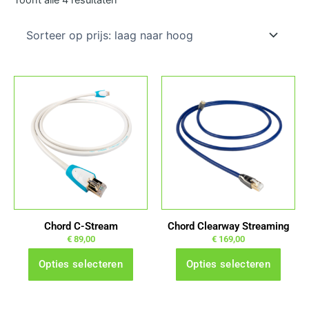
prijs:
laag
naar
hoog
Dit
Dit
product
product
heeft
heeft
meerdere
meerdere
variaties.
variaties.
Deze
Deze
optie
optie
kan
kan
gekozen
gekozen
Chord C-Stream
Chord Clearway Streaming
worden
worden
€
89,00
€
169,00
op
op
Opties selecteren
Opties selecteren
de
de
productpagina
productpagina