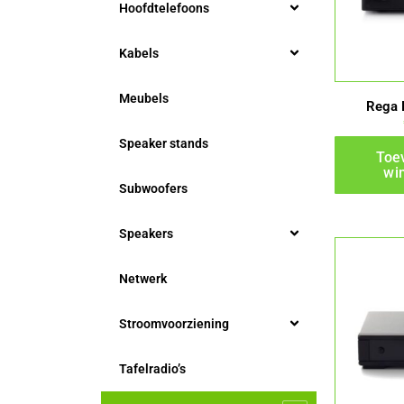
Hoofdtelefoons
Kabels
Meubels
Rega 
Speaker stands
Toe
wi
Subwoofers
Speakers
Netwerk
Stroomvoorziening
Tafelradio’s