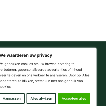
We waarderen uw privacy
Onze Socials
We gebruiken cookies om uw browse-ervaring te
verbeteren, gepersonaliseerde advertenties of inhoud
F
I
T
Y
weer te geven en ons verkeer te analyseren. Door op ‘Alles
a
n
i
o
accepteren’ te klikken, stemt u in met ons gebruik van
c
s
k
u
e
t
t
t
cookies.
© 2025 . Omera – Hifi & Streaming Media
b
a
o
u
o
g
k
b
Aanpassen
Alles afwijzen
Accepteer alles
o
r
e
k
a