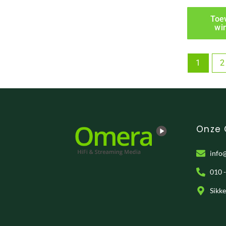
Toe
wi
1
2
Onze
info
010 
Sikk