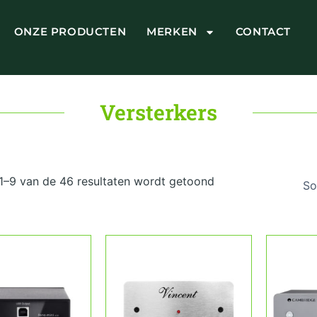
ONZE PRODUCTEN
MERKEN
CONTACT
Versterkers
Gesorteerd
op
 1–9 van de 46 resultaten wordt getoond
prijs:
laag
naar
hoog
Dit
product
heeft
meerdere