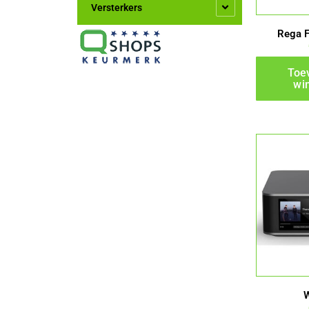
Versterkers
Rega 
Toe
wi
W