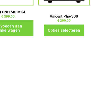
kan
gekozen
 FONO MC MK4
worden
Vincent Pho-300
€
399,00
€
399,00
op
evoegen aan
de
inkelwagen
Opties selecteren
productpagina