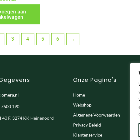
voegen aan
nkelwagen
3
4
5
6
→
 Gegevens
Onze Pagina's
@omera.nl
Home
Webshop
- 7600 190
Algemene Voorwaarden
el 40 F, 3274 KK Heinenoord
Privacy Beleid
Klantenservice