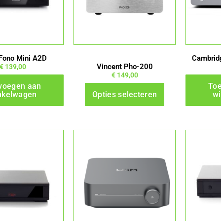
variaties.
Deze
optie
kan
gekozen
Fono Mini A2D
Cambridg
worden
Vincent Pho-200
€
139,00
€
149,00
op
voegen aan
To
de
nkelwagen
Opties selecteren
w
productpagina