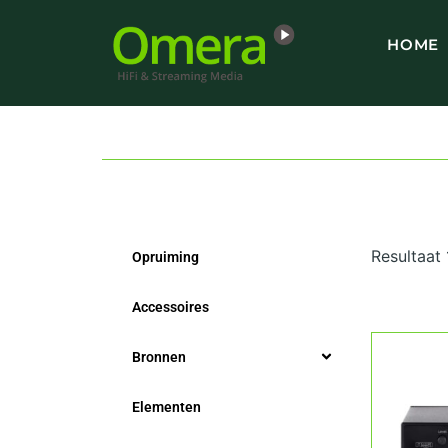
Ga
naar
HOME
de
inhoud
Resultaat
Opruiming
Accessoires
Bronnen
Elementen