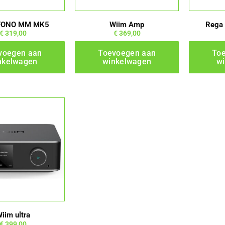
FONO MM MK5
Wiim Amp
Rega
€
319,00
€
369,00
voegen aan
Toevoegen aan
To
nkelwagen
winkelwagen
w
iim ultra
€
399,00