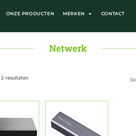
ONZE PRODUCTEN
MERKEN
CONTACT
Netwerk
Gesorteerd
op
 2 resultaten
prijs:
laag
naar
hoog