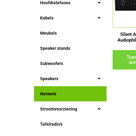
Hoofdtelefoons
Kabels
Meubels
Silent 
Audiophi
Speaker stands
Toe
wi
Subwoofers
Speakers
Netwerk
Stroomvoorziening
Tafelradio’s