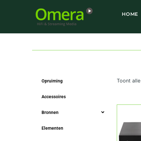
Ga
naar
HOME
de
inhoud
Toont alle
Opruiming
Accessoires
Bronnen
Elementen