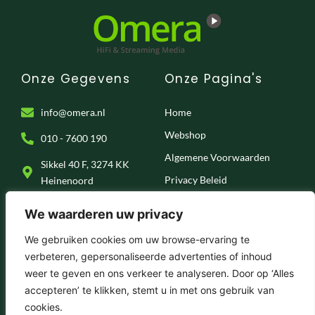
Onze Gegevens
Onze Pagina's
info@omera.nl
Home
Webshop
010 - 7600 190
Algemene Voorwaarden
Sikkel 40 F, 3274 KK
Privacy Beleid
Heinenoord
Klantenservice
We waarderen uw privacy
Onze Socials
We gebruiken cookies om uw browse-ervaring te
verbeteren, gepersonaliseerde advertenties of inhoud
F
I
T
Y
weer te geven en ons verkeer te analyseren. Door op ‘Alles
a
n
i
o
c
s
k
u
accepteren’ te klikken, stemt u in met ons gebruik van
e
t
t
t
© 2025 . Omera – Hifi & Streaming Media
cookies.
b
a
o
u