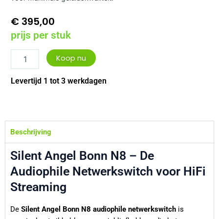
€
395,00
prijs per stuk
Silent
Koop nu
Angel
Bonn
Levertijd 1 tot 3 werkdagen
N8
–
Audiophile
Netwerkswitch
aantal
Beschrijving
Silent Angel Bonn N8 – De
Audiophile Netwerkswitch voor HiFi
Streaming
De
Silent Angel Bonn N8 audiophile netwerkswitch
is