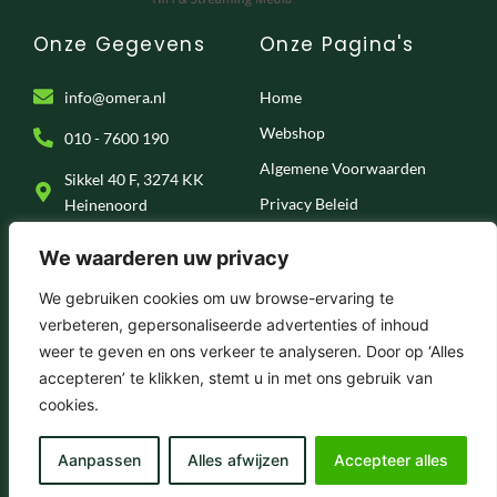
Onze Gegevens
Onze Pagina's
info@omera.nl
Home
Webshop
010 - 7600 190
Algemene Voorwaarden
Sikkel 40 F, 3274 KK
Privacy Beleid
Heinenoord
Klantenservice
We waarderen uw privacy
Onze Socials
We gebruiken cookies om uw browse-ervaring te
verbeteren, gepersonaliseerde advertenties of inhoud
F
I
T
Y
weer te geven en ons verkeer te analyseren. Door op ‘Alles
a
n
i
o
c
s
k
u
accepteren’ te klikken, stemt u in met ons gebruik van
e
t
t
t
© 2025 . Omera – Hifi & Streaming Media
cookies.
b
a
o
u
o
g
k
b
o
r
e
k
a
Aanpassen
Alles afwijzen
Accepteer alles
-
m
f