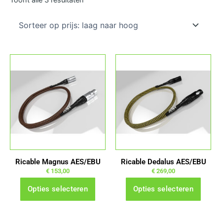
prijs:
laag
naar
hoog
Dit
Dit
product
product
heeft
heeft
meerdere
meerdere
variaties.
variaties.
Deze
Deze
optie
optie
kan
kan
gekozen
gekozen
Ricable Magnus AES/EBU
Ricable Dedalus AES/EBU
worden
worden
€
153,00
€
269,00
op
op
Opties selecteren
Opties selecteren
de
de
productpagina
productpagina