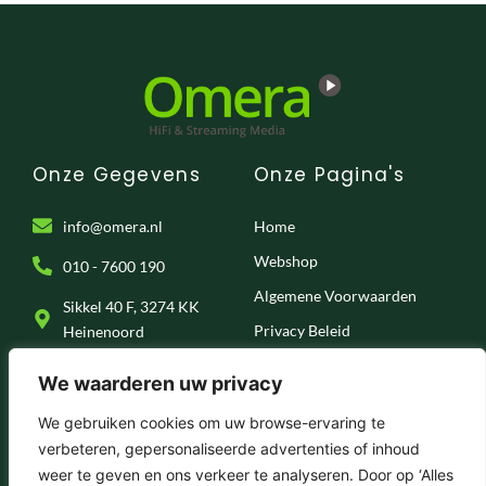
Onze Gegevens
Onze Pagina's
info@omera.nl
Home
Webshop
010 - 7600 190
Algemene Voorwaarden
Sikkel 40 F, 3274 KK
Privacy Beleid
Heinenoord
Klantenservice
We waarderen uw privacy
Onze Socials
We gebruiken cookies om uw browse-ervaring te
verbeteren, gepersonaliseerde advertenties of inhoud
F
I
T
Y
weer te geven en ons verkeer te analyseren. Door op ‘Alles
a
n
i
o