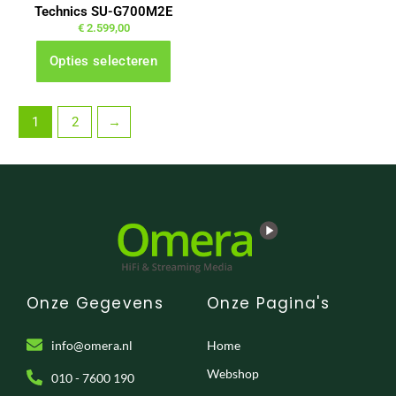
Technics SU-G700M2E
worden
€
2.599,00
op
Opties selecteren
de
productpagina
1
2
→
Onze Gegevens
Onze Pagina's
info@omera.nl
Home
Webshop
010 - 7600 190