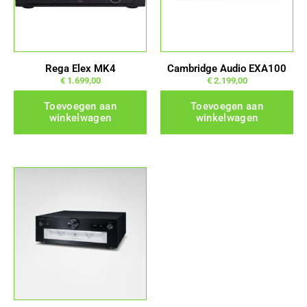
Rega Elex MK4
Cambridge Audio EXA100
€
1.699,00
€
2.199,00
Toevoegen aan
Toevoegen aan
winkelwagen
winkelwagen
Dit
product
heeft
meerdere
variaties.
Deze
optie
kan
gekozen