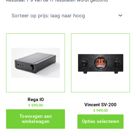
prijs:
laag
naar
hoog
Dit
product
heeft
meerdere
variaties.
Deze
optie
kan
gekozen
Rega IO
worden
Vincent SV-200
€
599,00
op
€
949,00
Toevoegen aan
de
winkelwagen
Opties selecteren
productpagina