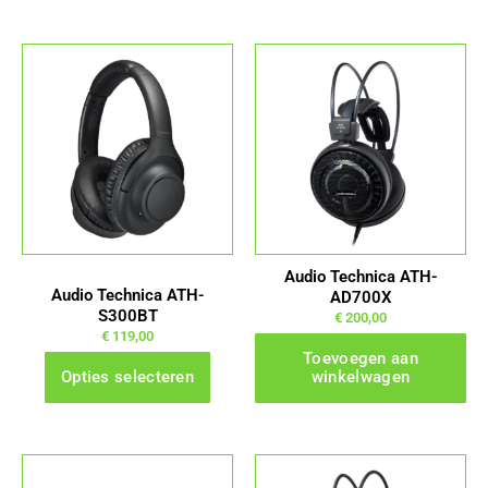
Dit
product
heeft
meerdere
variaties.
Deze
optie
kan
gekozen
Audio Technica ATH-
worden
Audio Technica ATH-
AD700X
S300BT
op
€
200,00
€
119,00
de
Toevoegen aan
productpagina
Opties selecteren
winkelwagen
Dit