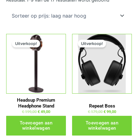
prijs:
laag
naar
hoog
Oorspronkelijke prijs was: € 199,00.
Huidige prijs is: € 49,00.
Oorspronkelijke prijs was: € 179,00.
Huidige prijs is: € 99,00.
Uitverkoop!
Uitverkoop!
Headsup Premium
Headphone Stand
Repeat Boss
€
199,00
€
49,00
€
179,00
€
99,00
Toevoegen aan
Toevoegen aan
winkelwagen
winkelwagen