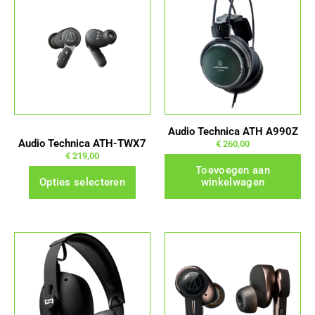
product
heeft
meerdere
variaties.
Deze
optie
kan
gekozen
Audio Technica ATH A990Z
worden
Audio Technica ATH-TWX7
€
260,00
op
€
219,00
Toevoegen aan
de
Opties selecteren
winkelwagen
productpagina