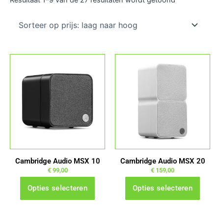
prijs:
laag
naar
hoog
Dit
Dit
product
product
heeft
heeft
meerdere
meerdere
variaties.
variaties.
Deze
Deze
optie
optie
kan
kan
gekozen
gekozen
Cambridge Audio MSX 10
Cambridge Audio MSX 20
worden
worden
€
99,00
€
159,00
op
op
Opties selecteren
Opties selecteren
de
de
productpagina
productpagina