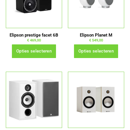
variaties.
variaties.
Deze
Deze
optie
optie
kan
kan
gekozen
gekozen
Elipson prestige facet 6B
Elipson Planet M
worden
worden
€
469,00
€
549,00
op
op
Opties selecteren
Opties selecteren
de
de
productpagina
productpagina
Dit
Dit
product
product
heeft
heeft
meerdere
meerdere
variaties.
variaties.
Deze
Deze
optie
optie
kan
kan