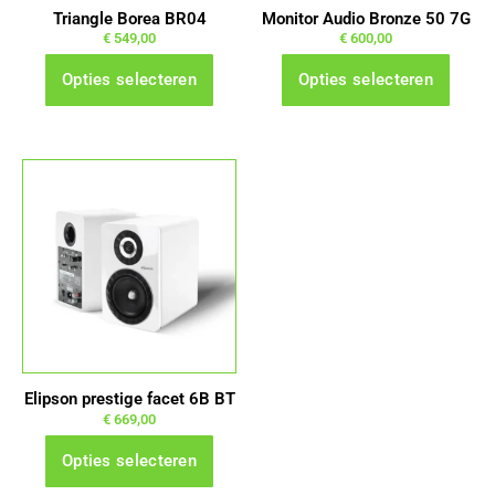
gekozen
gekozen
Triangle Borea BR04
Monitor Audio Bronze 50 7G
worden
worden
€
549,00
€
600,00
op
op
Opties selecteren
Opties selecteren
de
de
productpagina
productpagina
Dit
product
heeft
meerdere
variaties.
Deze
optie
kan
gekozen
Elipson prestige facet 6B BT
worden
€
669,00
op
Opties selecteren
de
productpagina