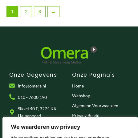
1
2
3
→
Onze Gegevens
Onze Pagina's
info@omera.nl
Home
Webshop
010 - 7600 190
Algemene Voorwaarden
Sikkel 40 F, 3274 KK
Privacy Beleid
Heinenoord
Klantenservice
We waarderen uw privacy
Onze Socials
We gebruiken cookies om uw browse-ervaring te