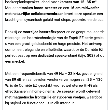
boekenplankspeaker, ideaal voor
kamers van 15–35 m²
.
Met een
titanium hoorn-tweeter
en een
16 cm midwoofer
met natuurlijke cellulosemembraan
levert deze speaker een
krachtig en dynamisch geluid met diepe, gecontroleerde bas.
Dankzij de
voorzijde bassreflexpoort
en de geoptimaliseerde
midrange- en hoorntechnologie van de Esprit EZ-serie geniet
u van een groot geluidsbeeld en hoge precisie. Het ontwerp
combineert elegantie en efficiëntie, waardoor de Comète EZ
perfect past op een
dedicated speakerstand (bijv. S02)
of op
een meubel.
Met een frequentiebereik van
49 Hz – 22 kHz
, gevoeligheid
van
89 dB
en aanbevolen versterkervermogen van
25 – 130
W
, is de Comète EZ geschikt voor zowel
stereo Hi-Fi
als
effectkanalen in home cinema
. De speaker wordt geleverd
met
magnetische frontgrille
en
rubberen voetjes
, waardoor
hij stijlvol en functioneel is in elk interieur.