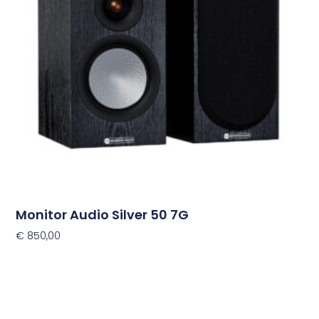
Deze
optie
kan
gekozen
worden
op
de
productpagina
Monitor Audio Silver 50 7G
€
850,00
Opties Selecteren
Dit