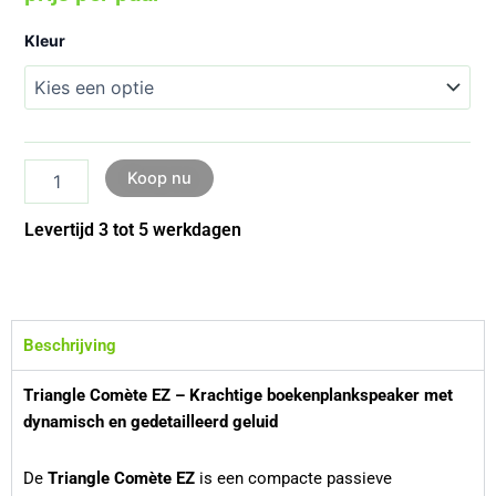
Triangle
Kleur
Comete
Ez
aantal
Koop nu
Levertijd 3 tot 5 werkdagen
Beschrijving
Triangle Comète EZ – Krachtige boekenplankspeaker met
dynamisch en gedetailleerd geluid
De
Triangle Comète EZ
is een compacte passieve