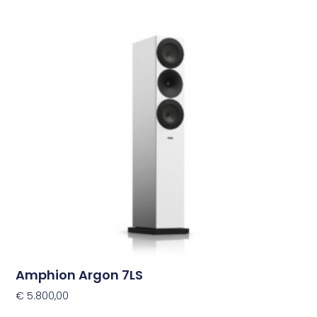
product
heeft
meerdere
variaties.
Deze
optie
kan
gekozen
worden
op
de
productpagina
Amphion Argon 7LS
€
5.800,00