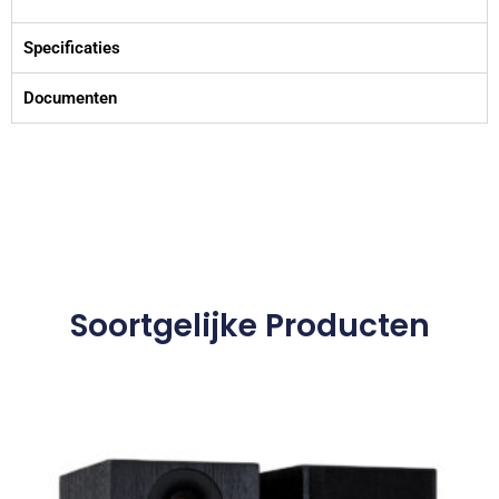
Specificaties
Documenten
Soortgelijke Producten
Dit
product
heeft
meerdere
variaties.