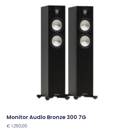
product
heeft
meerdere
variaties.
Deze
optie
kan
gekozen
worden
op
de
productpagina
Monitor Audio Bronze 300 7G
€
1.250,00