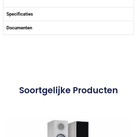
Specificaties
Documenten
Soortgelijke Producten
Dit
product
heeft
meerdere
variaties.