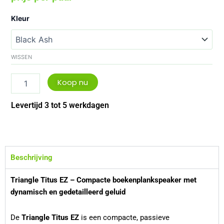
Triangle
Kleur
Titus
EZ
aantal
WISSEN
Koop nu
Levertijd 3 tot 5 werkdagen
Beschrijving
Triangle Titus EZ – Compacte boekenplankspeaker met
dynamisch en gedetailleerd geluid
De
Triangle Titus EZ
is een compacte, passieve