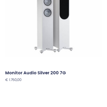
Deze
optie
kan
gekozen
worden
op
de
productpagina
Monitor Audio Silver 200 7G
€
1.750,00
Opties Selecteren
Dit