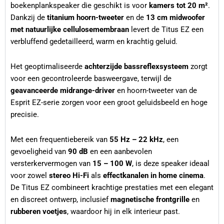
boekenplankspeaker die geschikt is voor
kamers tot 20 m²
.
Dankzij de
titanium hoorn-tweeter
en de
13 cm midwoofer
met natuurlijke cellulosemembraan
levert de Titus EZ een
verbluffend gedetailleerd, warm en krachtig geluid.
Het geoptimaliseerde
achterzijde bassreflexsysteem
zorgt
voor een gecontroleerde basweergave, terwijl de
geavanceerde midrange-driver
en hoorn-tweeter van de
Esprit EZ-serie zorgen voor een groot geluidsbeeld en hoge
precisie.
Met een frequentiebereik van
55 Hz – 22 kHz
, een
gevoeligheid van
90 dB
en een aanbevolen
versterkervermogen van
15 – 100 W
, is deze speaker ideaal
voor zowel
stereo Hi-Fi
als
effectkanalen in home cinema
.
De Titus EZ combineert krachtige prestaties met een elegant
en discreet ontwerp, inclusief
magnetische frontgrille
en
rubberen voetjes
, waardoor hij in elk interieur past.