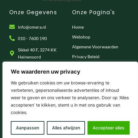
Onze Gegevens
Onze Pagina's
info@omera.nl
Home
Webshop
010 - 7600 190
Algemene Voorwaarden
Sikkel 40 F, 3274 KK
Privacy Beleid
Heinenoord
Klantenservice
We waarderen uw privacy
Onze Socials
We gebruiken cookies om uw browse-ervaring te
verbeteren, gepersonaliseerde advertenties of inhoud
F
I
T
Y
weer te geven en ons verkeer te analyseren. Door op ‘Alles
a
n
i
o
c
s
k
u
accepteren’ te klikken, stemt u in met ons gebruik van
e
t
t
t
© 2025 . Omera – Hifi & Streaming Media
cookies.
b
a
o
u
o
g
k
b
o
r
e
k
a
Aanpassen
Alles afwijzen
Accepteer alles
-
m
f