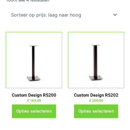
prijs:
laag
naar
hoog
Dit
Dit
product
product
heeft
heeft
meerdere
meerdere
variaties.
variaties.
Deze
Deze
optie
optie
kan
kan
gekozen
gekozen
Custom Design RS200
Custom Design RS202
worden
worden
€
169,00
€
209,00
op
op
Opties selecteren
Opties selecteren
de
de
productpagina
productpagina