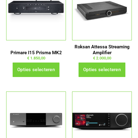
meerdere
meerdere
variaties.
variaties.
Deze
Deze
optie
optie
kan
kan
gekozen
gekozen
Roksan Attessa Streaming
worden
worden
Primare I15 Prisma MK2
Amplifier
op
op
€
1.850,00
€
2.000,00
de
de
Opties selecteren
Opties selecteren
productpagina
productpagina