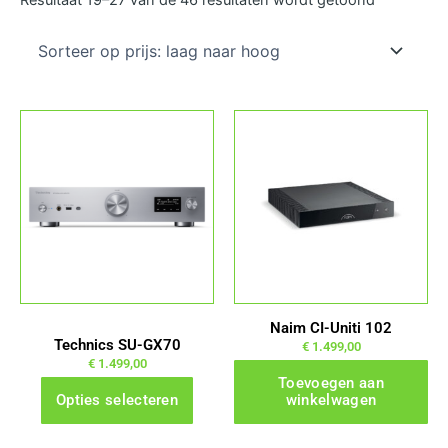
prijs:
laag
naar
hoog
Dit
product
heeft
meerdere
variaties.
Deze
optie
kan
gekozen
Naim CI-Uniti 102
worden
Technics SU-GX70
€
1.499,00
op
€
1.499,00
Toevoegen aan
de
Opties selecteren
winkelwagen
productpagina