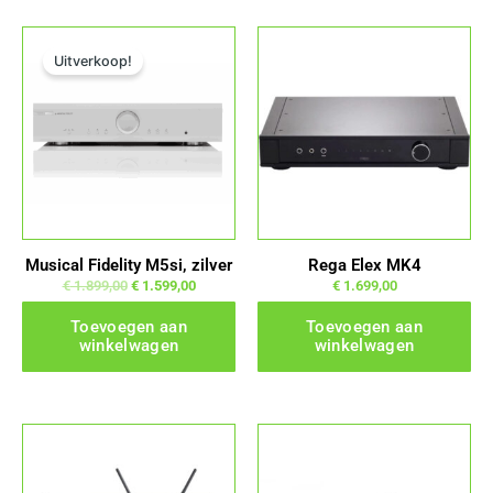
Oorspronkelijke prijs was: € 1.899,00.
Huidige prijs is: € 1.599,00.
Uitverkoop!
Musical Fidelity M5si, zilver
Rega Elex MK4
€
1.899,00
€
1.599,00
€
1.699,00
Toevoegen aan
Toevoegen aan
winkelwagen
winkelwagen
Dit
Dit
product
product
heeft
heeft