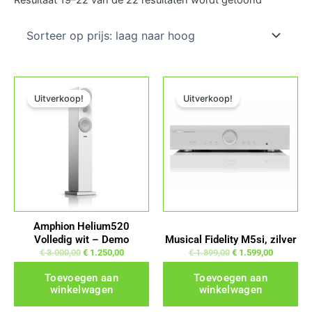
prijs:
laag
naar
hoog
Oorspronkelijke prijs was: € 3.000,00.
Huidige prijs is: € 1.250,00.
Oorspronkelijke prijs was: € 1.899,00.
Huidige prijs is: € 1.599,
Uitverkoop!
Uitverkoop!
Amphion Helium520
Volledig wit – Demo
Musical Fidelity M5si, zilver
€
3.000,00
€
1.250,00
€
1.899,00
€
1.599,00
Toevoegen aan
Toevoegen aan
winkelwagen
winkelwagen