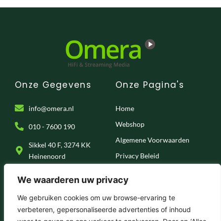
Onze Gegevens
Onze Pagina's
info@omera.nl
Home
Webshop
010 - 7600 190
Algemene Voorwaarden
Sikkel 40 F, 3274 KK
Privacy Beleid
Heinenoord
Klantenservice
We waarderen uw privacy
Onze Socials
We gebruiken cookies om uw browse-ervaring te
verbeteren, gepersonaliseerde advertenties of inhoud
F
I
T
Y