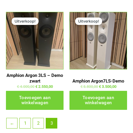
Oorspronkelijke prijs was: € 4.000,00.
Huidige prijs is: € 2.550,00.
Oorspronkelijke prijs was: € 5.800,00.
Huidige prijs is: € 3.500,
Uitverkoop!
Uitverkoop!
Amphion Argon 3LS – Demo
zwart
Amphion Argon7LS-Demo
€
4.000,00
€
2.550,00
€
5.800,00
€
3.500,00
Toevoegen aan
Toevoegen aan
winkelwagen
winkelwagen
←
1
2
3