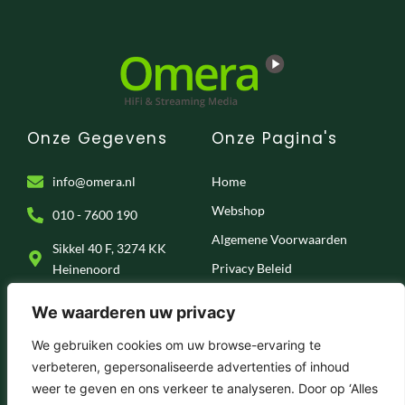
Onze Gegevens
Onze Pagina's
info@omera.nl
Home
Webshop
010 - 7600 190
Algemene Voorwaarden
Sikkel 40 F, 3274 KK
Privacy Beleid
Heinenoord
Klantenservice
We waarderen uw privacy
Onze Socials
We gebruiken cookies om uw browse-ervaring te
verbeteren, gepersonaliseerde advertenties of inhoud
F
I
T
Y
weer te geven en ons verkeer te analyseren. Door op ‘Alles
a
n
i
o