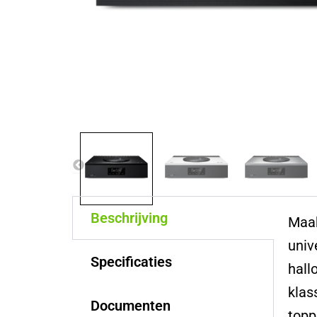
Beschrijving
Maak
univ
Specificaties
hall
klas
Documenten
topp