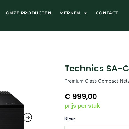
ONZE PRODUCTEN
MERKEN
CONTACT
Technics SA-
Premium Class Compact Netw
€
999,00
prijs per stuk
Technics
Kleur
SA-
C600