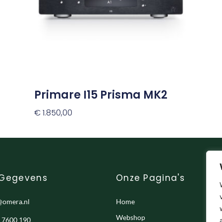
Deze
optie
kan
gekozen
worden
op
de
productpagina
Primare I15 Prisma MK2
€
1.850,00
Opties Selecteren
 Gegevens
Onze Pagina's
@omera.nl
Home
Webshop
- 7600 190