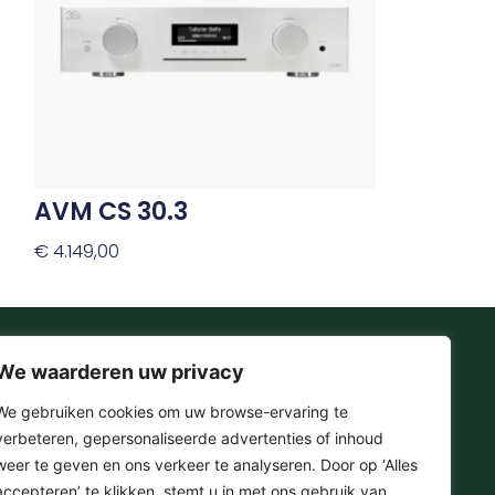
Deze
optie
kan
gekozen
worden
op
de
productpagina
AVM CS 30.3
€
4.149,00
Opties Selecteren
We waarderen uw privacy
Onze Socials
We gebruiken cookies om uw browse-ervaring te
verbeteren, gepersonaliseerde advertenties of inhoud
F
I
T
Y
weer te geven en ons verkeer te analyseren. Door op ‘Alles
a
n
i
o
accepteren’ te klikken, stemt u in met ons gebruik van