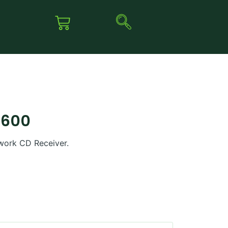
C600
ork CD Receiver.