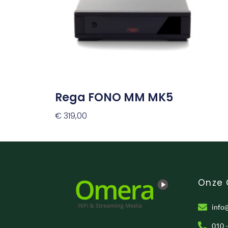
Rega FONO MM MK5
€
319,00
Toevoegen Aan Winkelwagen
Onze
info
010 