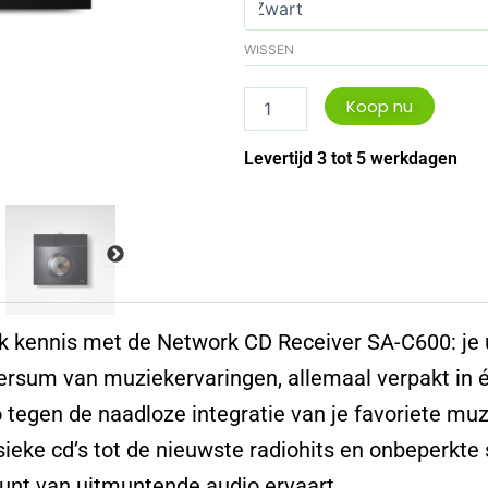
aantal
WISSEN
Koop nu
Levertijd 3 tot 5 werkdagen
 kennis met de Network CD Receiver SA-C600: je 
ersum van muziekervaringen, allemaal verpakt in 
o tegen de naadloze integratie van je favoriete mu
sieke cd’s tot de nieuwste radiohits en onbeperkte 
unt van uitmuntende audio ervaart.