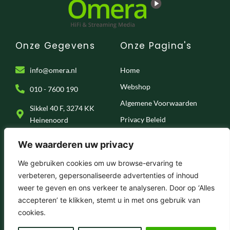
Onze Gegevens
Onze Pagina's
info@omera.nl
Home
Webshop
010 - 7600 190
Algemene Voorwaarden
Sikkel 40 F, 3274 KK
Privacy Beleid
Heinenoord
Klantenservice
We waarderen uw privacy
Onze Socials
We gebruiken cookies om uw browse-ervaring te
verbeteren, gepersonaliseerde advertenties of inhoud
F
I
T
Y
weer te geven en ons verkeer te analyseren. Door op ‘Alles
a
n
i
o
c
s
k
u
accepteren’ te klikken, stemt u in met ons gebruik van
e
t
t
t
© 2025 . Omera – Hifi & Streaming Media
cookies.
b
a
o
u
o
g
k
b